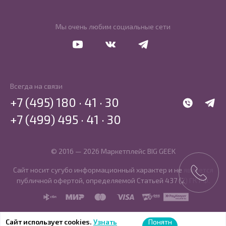
Мы очень любим социальные сети
Перейти в Youtube
Перейти в Vkontakte
Перейти в Telegram
Всегда на связи
+7 (495) 180 · 41 · 30
WhatsApp
Telegr
+7 (499) 495 · 41 · 30
© 2016 — 2026 Маркетплейс BIG GEEK
Сайт носит сугубо информационный характер и не является
публичной офертой, определяемой Статьей 437 (2) ГК РФ.
SBP
MIR
MasterCard
Visa
PCI DSS
PayKeeper
Сайт использует cookies.
Узнать
Понятн