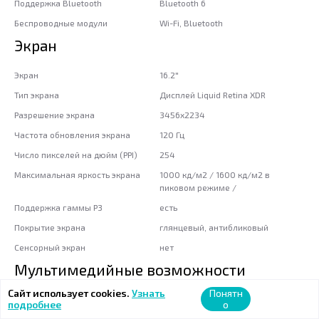
Поддержка Bluetooth
Bluetooth 6
Беспроводные модули
Wi-Fi, Bluetooth
Экран
Экран
16.2"
Тип экрана
Дисплей Liquid Retina XDR
Разрешение экрана
3456x2234
Частота обновления экрана
120 Гц
Число пикселей на дюйм (PPI)
254
Максимальная яркость экрана
1000 кд/м2 / 1600 кд/м2 в
пиковом режиме /
Поддержка гаммы P3
есть
Покрытие экрана
глянцевый, антибликовый
Сенсорный экран
нет
Мультимедийные возможности
Сайт использует cookies.
Узнать
Понятн
Веб-камера
FaceTime HD 1080p
подробнее
о