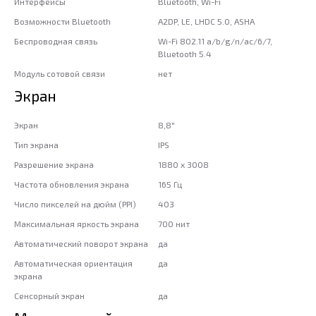
Интерфейсы
Bluetooth, Wi-Fi
Возможности Bluetooth
A2DP, LE, LHDC 5.0, ASHA
Беспроводная связь
Wi-Fi 802.11 a/b/g/n/ac/6/7,
Bluetooth 5.4
Модуль сотовой связи
нет
Экран
Экран
8,8"
Тип экрана
IPS
Разрешение экрана
1880 x 3008
Частота обновления экрана
165 Гц
Число пикселей на дюйм (PPI)
403
Максимальная яркость экрана
700 нит
Автоматический поворот экрана
да
Автоматическая ориентация
да
экрана
Сенсорный экран
да