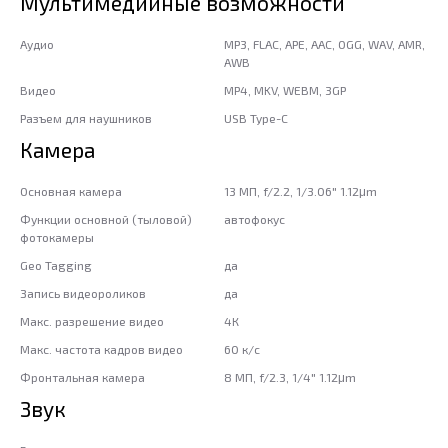
Мультимедийные возможности
Аудио
MP3, FLAC, APE, AAC, OGG, WAV, AMR,
AWB
Видео
MP4, MKV, WEBM, 3GP
Разъем для наушников
USB Type-C
Камера
Основная камера
13 МП, f/2.2, 1/3.06" 1.12μm
Функции основной (тыловой)
автофокус
фотокамеры
Geo Tagging
да
Запись видеороликов
да
Макс. разрешение видео
4К
Макс. частота кадров видео
60 к/c
Фронтальная камера
8 МП, f/2.3, 1/4" 1.12μm
Звук