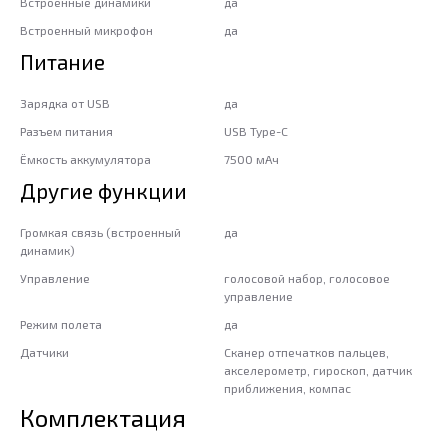
Встроенные динамики
да
Встроенный микрофон
да
Питание
Зарядка от USB
да
Разъем питания
USB Type-C
Ёмкость аккумулятора
7500 мАч
Другие функции
Громкая связь (встроенный
да
динамик)
Управление
голосовой набор, голосовое
управление
Режим полета
да
Датчики
Сканер отпечатков пальцев,
акселерометр, гироскоп, датчик
приближения, компас
Комплектация