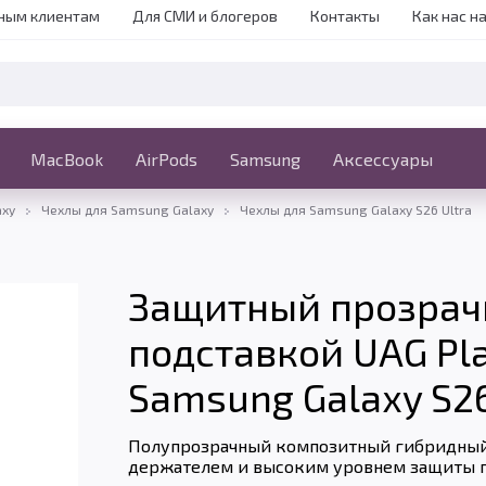
ным клиентам
Для СМИ и блогеров
Контакты
Как нас н
iPhone
MacBook
MacBook
AirPods
Ещё
Samsung
Аксессуары
axy
Чехлы для Samsung Galaxy
Чехлы для Samsung Galaxy S26 Ultra
Защитный прозрачн
подставкой UAG Pl
Samsung Galaxy S26
Полупрозрачный композитный гибридный 
держателем и высоким уровнем защиты 