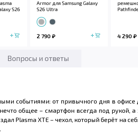
lasma
Armor для Samsung Galaxy
ремешко
alaxy S26
S26 Ultra
Pathfind
Samsung 
2 790
4 290
Вопросы и ответы
ыми событиями: от привычного дня в офисе
нечто общее – смартфон всегда под рукой, а
здал Plasma XTE – чехол, который берёт на се
.