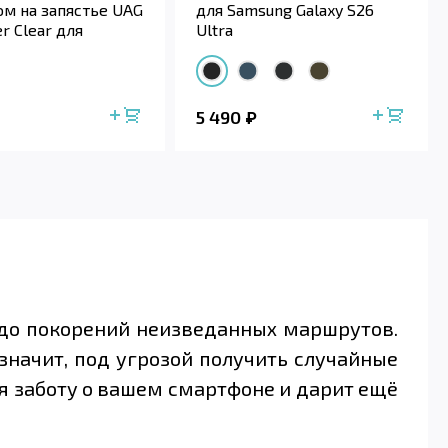
м на запястье UAG
для Samsung Galaxy S26
er Clear для
Ultra
Galaxy S26...
5 490
 до покорений неизведанных маршрутов.
 значит, под угрозой получить случайные
бя заботу о вашем смартфоне и дарит ещё