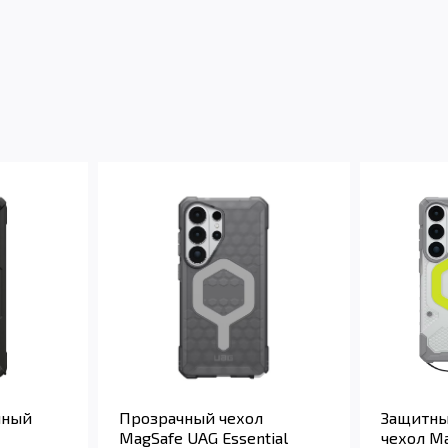
чный
Прозрачный чехол
Защитны
MagSafe UAG Essential
чехол Ma