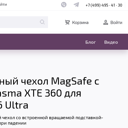
Наш whatsapp
Наш telegram
айти
+7 (499) 495 · 41 · 30
Корзина
Войти
Блог
Видео
ый чехол MagSafe с
asma XTE 360 для
 Ultra
чехол со встроенной вращаемой подставкой-
при падении