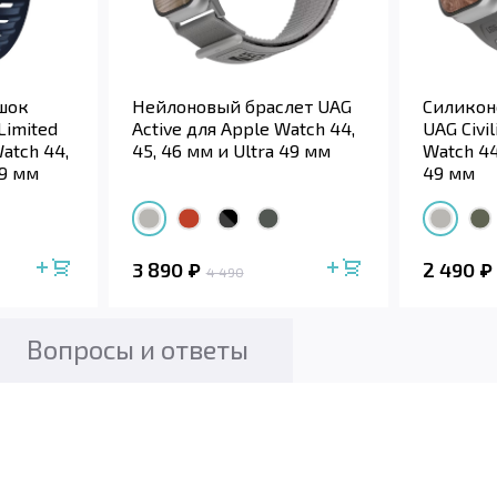
шок
Нейлоновый браслет UAG
Силико
Limited
Active для Apple Watch 44,
UAG Civi
Watch 44,
45, 46 мм и Ultra 49 мм
Watch 44
49 мм
49 мм
3 890
2 490
4 490
Вопросы и ответы