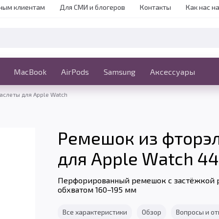
ным клиентам
Для СМИ и блогеров
Контакты
Как нас н
iPhone
MacBook
MacBook
AirPods
Ещё
Samsung
Аксессуары
аслеты для Apple Watch
Ремешок из фторэ
для Apple Watch 44,
Перфорированный ремешок с застёжкой pi
обхватом 160–195 мм
Все характеристики
Обзор
Вопросы и о