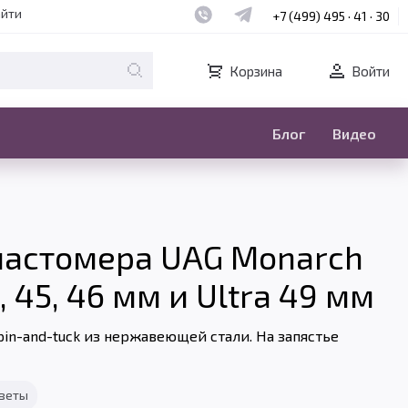
Наш whatsapp
Наш telegram
айти
+7 (499) 495 · 41 · 30
Корзина
Войти
Блог
Видео
ластомера UAG Monarch
 45, 46 мм и Ultra 49 мм
n-and-tuck из нержавеющей стали. На запястье
тветы