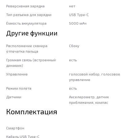
Реверсивная зарядка
нет
Тип разъема для зарядки
USB Type-C
Ёмкость аккумулятора
5000 мАч
Другие функции
Расположение сканера
Сбоку
отпечатка пальца
Громкая связь (встроенный
есть
динамик)
Управление
голосовой набор, голосовое
управление
Режим полета
есть
Датчики
Акселерометр, датчик
приближения, компас
Комплектация
Смартфон
Кабель USB Type-C