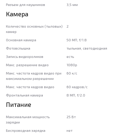
Разъем для наушников
3,5 мм
Камера
Количество основных (тыловых)
2
камер
Основная камера
50 МП, f/1.8
Фотовспышка
тыльная, светодиодная
Запись видеороликов
есть
Макс. разрешение видео
1080p
Макс. частота кадров видео при
60 к/c
максимальном разрешении
Макс. частота кадров видео
60 кадров/с
Фронтальная камера
8 МП, f/2.0
Питание
Максимальная мощность
25 Вт
зарядки
Беспроводная зарядка
нет