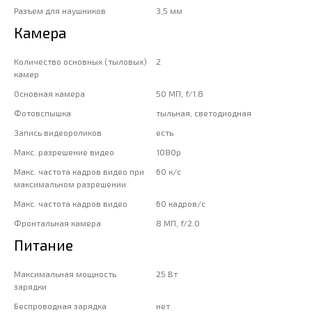
Разъем для наушников
3,5 мм
Камера
Количество основных (тыловых)
2
камер
Основная камера
50 МП, f/1.8
Фотовспышка
тыльная, светодиодная
Запись видеороликов
есть
Макс. разрешение видео
1080p
Макс. частота кадров видео при
60 к/c
максимальном разрешении
Макс. частота кадров видео
60 кадров/с
Фронтальная камера
8 МП, f/2.0
Питание
Максимальная мощность
25 Вт
зарядки
Беспроводная зарядка
нет