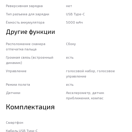
Реверсивная зарядка
нет
Тип разъема для зарядки
USB Type-C
Ёмкость аккумулятора
5000 мАч
Другие функции
Расположение сканера
Сбоку
отпечатка пальца
Громкая связь (встроенный
есть
динамик)
Управление
голосовой набор, голосовое
управление
Режим полета
есть
Датчики
Акселерометр, датчик
приближения, компас
Комплектация
Смартфон
Кабель USB Type-C