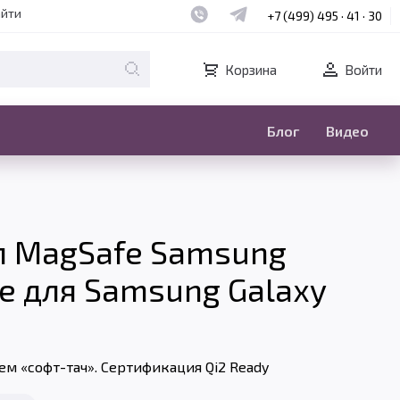
Наш whatsapp
Наш telegram
айти
+7 (499) 495 · 41 · 30
Корзина
Войти
Блог
Видео
л MagSafe Samsung
se для Samsung Galaxy
м «софт-тач». Сертификация Qi2 Ready