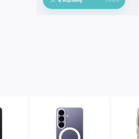
5 490
₽