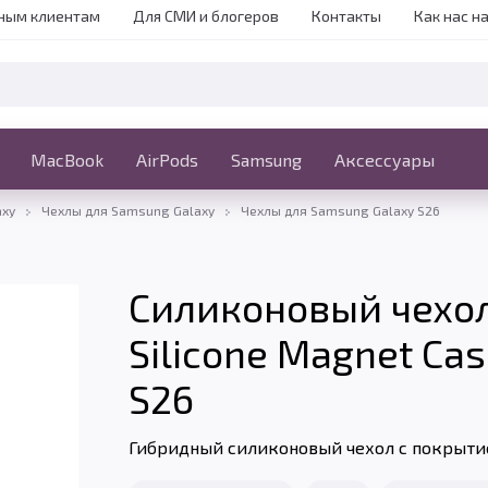
ным клиентам
Для СМИ и блогеров
Контакты
Как нас н
iPhone
MacBook
MacBook
AirPods
Ещё
Samsung
Аксессуары
axy
Чехлы для Samsung Galaxy
Чехлы для Samsung Galaxy S26
Силиконовый чехо
Silicone Magnet Ca
S26
Гибридный силиконовый чехол с покрытие