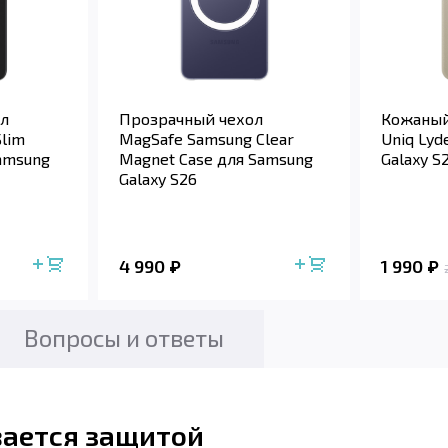
л
Прозрачный чехол
Кожаный
lim
MagSafe Samsung Clear
Uniq Lyd
amsung
Magnet Case для Samsung
Galaxy S
Galaxy S26
4 990
1 990
Вопросы и ответы
вается защитой