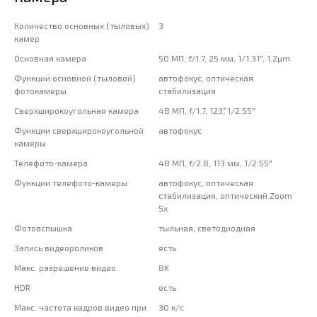
Количество основных (тыловых)
3
камер
Основная камера
50 МП, f/1.7, 25 мм, 1/1.31", 1.2µm
Функции основной (тыловой)
автофокус, оптическая
фотокамеры
стабилизация
Сверхширокоугольная камера
48 МП, f/1.7, 123˚, 1/2.55"
Функции сверхширокоугольной
автофокус
камеры
Телефото-камера
48 МП, f/2.8, 113 мм, 1/2.55"
Функции телефото-камеры
автофокус, оптическая
стабилизация, оптический Zoom
5x
Фотовспышка
тыльная, светодиодная
Запись видеороликов
есть
Макс. разрешение видео
8K
HDR
есть
Макс. частота кадров видео при
30 к/с