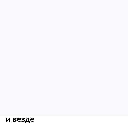
конечно же, смартфон может записывать
видео в разрешении до 8K, а посторонние
звуки можно удалять с Audio Magic Eraser.
Отличные результаты всегда
и везде