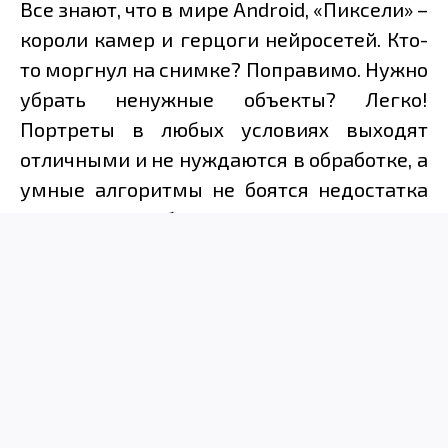
Все знают, что в мире Android, «Пиксели» –
короли камер и герцоги нейросетей. Кто-
то моргнул на снимке? Поправимо. Нужно
убрать ненужные объекты? Легко!
Портреты в любых условиях выходят
отличными и не нуждаются в обработке, а
умные алгоритмы не боятся недостатка
света и обеспечивают максимум
детализации. И, конечно же, опытные
фотографы могут взять контроль на себя,
экспериментировать с ночными
пейзажами и съёмкой звёздного неба.