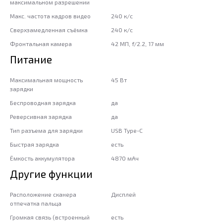
максимальном разрешении
Макс. частота кадров видео
240 к/с
Сверхзамедленная съёмка
240 к/с
Фронтальная камера
42 МП, f/2.2, 17 мм
Питание
Максимальная мощность
45 Вт
зарядки
Беспроводная зарядка
да
Реверсивная зарядка
да
Тип разъема для зарядки
USB Type-C
Быстрая зарядка
есть
Ёмкость аккумулятора
4870 мАч
Другие функции
Расположение сканера
Дисплей
отпечатка пальца
Громкая связь (встроенный
есть