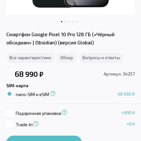
Смартфон Google Pixel 10 Pro 128 ГБ («Чёрный
обсидиан» | Obsidian) (версия Global)
Все характеристики
Обзор
Вопросы и ответы
68 990
₽
Артикул: 34257
SIM-карта
68 990 ₽
nano-SIM и eSIM
+990
₽
Подарочная упаковка
+0
₽
Trade-In