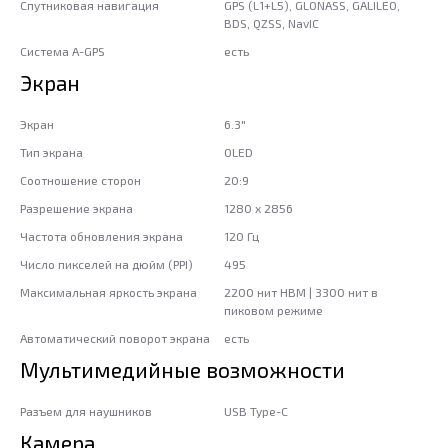
Спутниковая навигация
GPS (L1+L5), GLONASS, GALILEO,
BDS, QZSS, NavIC
Система A-GPS
есть
Экран
Экран
6.3"
Тип экрана
OLED
Соотношение сторон
20:9
Разрешение экрана
1280 x 2856
Частота обновления экрана
120 Гц
Число пикселей на дюйм (PPI)
495
Максимальная яркость экрана
2200 нит HBM | 3300 нит в
пиковом режиме
Автоматический поворот экрана
есть
Мультимедийные возможности
Разъем для наушников
USB Type-C
Камера