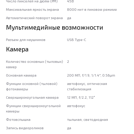
Число пикселей на дюйм (PPI)
458
Максимальная яркость экрана
8000 нит в пиковом режиме
Автоматический поворот экрана
да
Мультимедийные возможности
Разъем для наушников
USB Type-C
Камера
Количество основных (тыловых)
2
камер
Основная камера
200 МП, f/1.9, 1/1.4", 0.56µm
Функции основной (тыловой)
автофокус, оптическая
фотокамеры
стабилизация
Сверхширокоугольная камера
12 МП, f/2.2, 112˚
Функции сверхширокоугольной
автофокус
камеры
Фотовспышка
тыльная, светодиодная
Запись видеороликов
да