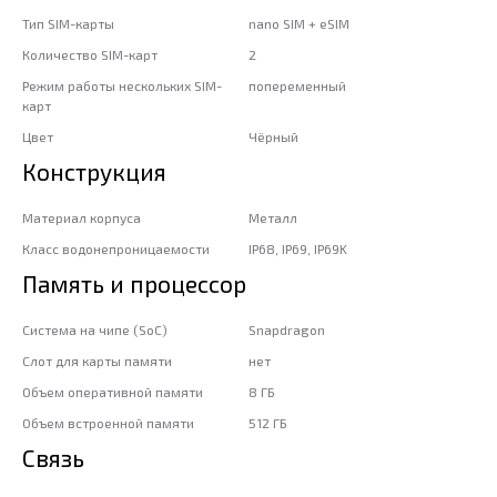
Тип SIM-карты
nano SIM + eSIM
Количество SIM-карт
2
Режим работы нескольких SIM-
попеременный
карт
Цвет
Чёрный
Конструкция
Материал корпуса
Металл
Класс водонепроницаемости
IP68, IP69, IP69K
Память и процессор
Система на чипе (SoC)
Snapdragon
Слот для карты памяти
нет
Объем оперативной памяти
8 ГБ
Объем встроенной памяти
512 ГБ
Связь