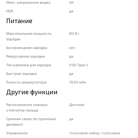
Макс. разрешение видео
4К
HDR
да
Питание
Максимальная мощность
80 Вт
зарядки
Беспроводная зарядка
нет
Реверсивная зарядка
да
Тип разъема для зарядки
USB Type-C
Быстрая зарядка
да
Ёмкость аккумулятора
7000 мАч
Другие функции
Расположение сканера
Дисплей
отпечатка пальца
Громкая связь (встроенный
да
динамик)
Управление
голосовой набор, голосовое