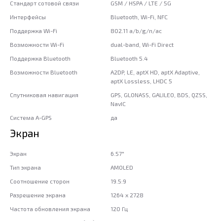
Стандарт сотовой связи
GSM / HSPA / LTE / 5G
Интерфейсы
Bluetooth, Wi-Fi, NFC
Поддержка Wi-Fi
802.11 a/b/g/n/ac
Возможности Wi-Fi
dual-band, Wi-Fi Direct
Поддержка Bluetooth
Bluetooth 5.4
Возможности Bluetooth
A2DP, LE, aptX HD, aptX Adaptive,
aptX Lossless, LHDC 5
Спутниковая навигация
GPS, GLONASS, GALILEO, BDS, QZSS,
NavIC
Система A-GPS
да
Экран
Экран
6.57"
Тип экрана
AMOLED
Соотношение сторон
19.5:9
Разрешение экрана
1264 x 2728
Частота обновления экрана
120 Гц