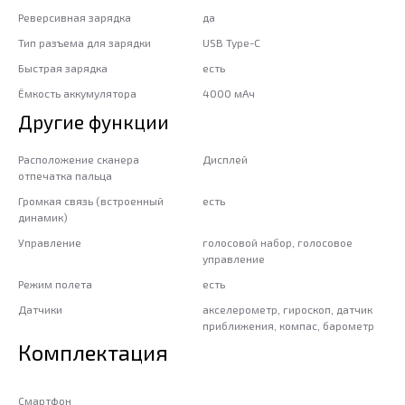
Реверсивная зарядка
да
Тип разъема для зарядки
USB Type-C
Быстрая зарядка
есть
Ёмкость аккумулятора
4000 мАч
Другие функции
Расположение сканера
Дисплей
отпечатка пальца
Громкая связь (встроенный
есть
динамик)
Управление
голосовой набор, голосовое
управление
Режим полета
есть
Датчики
акселерометр, гироскоп, датчик
приближения, компас, барометр
Комплектация
Смартфон