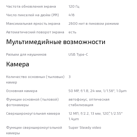
Частота обновления экрана
120 Гц
Число пикселей на дюйм (PPI)
416
Максимальная яркость экрана
2600 нит в пиковом режиме
Автоматический поворот экрана
есть
Мультимедийные возможности
Разъем для наушников
USB Type-C
Камера
Количество основных (тыловых)
3
камер
Основная камера
50 MP, f/1.8, 24 мм, 1/1.56", 1.0µm
Функции основной (тыловой)
автофокус, оптическая
фотокамеры
стабилизация
Сверхширокоугольная камера
12 МП, f/2.2, 13 мм, 120˚, 1/2.55"
1.4µm
Функции сверхширокоугольной
Super Steady video
камеры