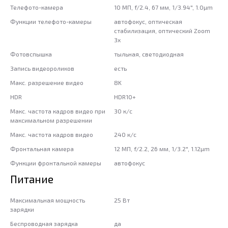
Телефото-камера
10 МП, f/2.4, 67 мм, 1/3.94", 1.0µm
Функции телефото-камеры
автофокус, оптическая
стабилизация, оптический Zoom
3x
Фотовспышка
тыльная, светодиодная
Запись видеороликов
есть
Макс. разрешение видео
8K
HDR
HDR10+
Макс. частота кадров видео при
30 к/c
максимальном разрешении
Макс. частота кадров видео
240 к/с
Фронтальная камера
12 МП, f/2.2, 26 мм, 1/3.2", 1.12µm
Функции фронтальной камеры
автофокус
Питание
Максимальная мощность
25 Вт
зарядки
Беспроводная зарядка
да