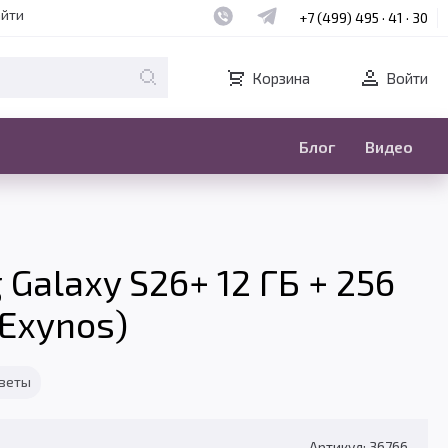
Наш whatsapp
Наш telegram
айти
+7 (499) 495 · 41 · 30
Корзина
Войти
Блог
Видео
alaxy S26+ 12 ГБ + 256
(Exynos)
тветы
Артикул: 36766