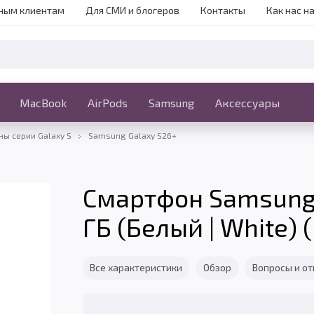
ным клиентам
Для СМИ и блогеров
Контакты
Как нас н
iPhone
MacBook
MacBook
AirPods
Ещё
Samsung
Аксессуары
ы серии Galaxy S
Samsung Galaxy S26+
Смартфон Samsung G
ГБ (Белый | White) 
Все характеристики
Обзор
Вопросы и о