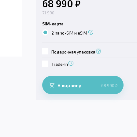
68 990
₽
71 990
SIM-карта
2 nano-SIM и eSIM
Подарочная упаковка
Trade-In
В корзину
68 990
₽