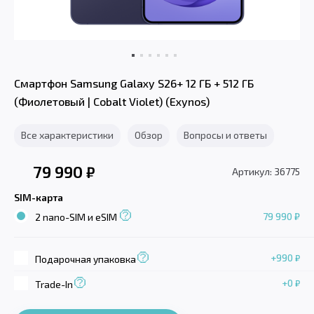
Смартфон Samsung Galaxy S26+ 12 ГБ + 512 ГБ
(Фиолетовый | Cobalt Violet) (Exynos)
Все характеристики
Обзор
Вопросы и ответы
79 990
₽
Артикул: 36775
SIM-карта
79 990 ₽
2 nano-SIM и eSIM
+990
₽
Подарочная упаковка
+0
₽
Trade-In