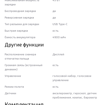
Максимальная мощность
45 Вт
зарядки
Беспроводная зарядка
да
Реверсивная зарядка
да
Тип разъема для зарядки
USB Type-C
Быстрая зарядка
есть
Ёмкость аккумулятора
4900 мАч
Другие функции
Расположение сканера
Дисплей
отпечатка пальца
Громкая связь (встроенный
есть
динамик)
Управление
голосовой набор, голосовое
управление
Режим полета
есть
Датчики
акселерометр, гироскоп, датчик
приближения, компас, барометр
Комплектация