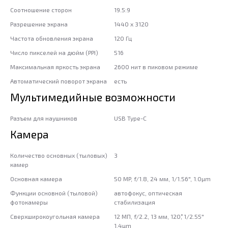
Соотношение сторон
19.5:9
Разрешение экрана
1440 x 3120
Частота обновления экрана
120 Гц
Число пикселей на дюйм (PPI)
516
Максимальная яркость экрана
2600 нит в пиковом режиме
Автоматический поворот экрана
есть
Мультимедийные возможности
Разъем для наушников
USB Type-C
Камера
Количество основных (тыловых)
3
камер
Основная камера
50 MP, f/1.8, 24 мм, 1/1.56", 1.0µm
Функции основной (тыловой)
автофокус, оптическая
фотокамеры
стабилизация
Сверхширокоугольная камера
12 МП, f/2.2, 13 мм, 120˚, 1/2.55"
1.4µm