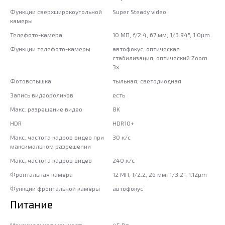
Функции сверхширокоугольной
Super Steady video
камеры
Телефото-камера
10 МП, f/2.4, 67 мм, 1/3.94", 1.0µm
Функции телефото-камеры
автофокус, оптическая
стабилизация, оптический Zoom
3x
Фотовспышка
тыльная, светодиодная
Запись видеороликов
есть
Макс. разрешение видео
8K
HDR
HDR10+
Макс. частота кадров видео при
30 к/c
максимальном разрешении
Макс. частота кадров видео
240 к/с
Фронтальная камера
12 МП, f/2.2, 26 мм, 1/3.2", 1.12µm
Функции фронтальной камеры
автофокус
Питание