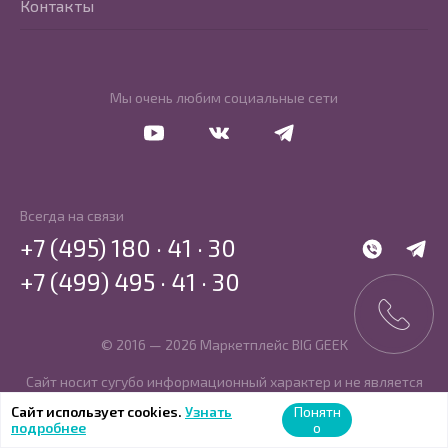
Контакты
Мы очень любим социальные сети
Перейти в Youtube
Перейти в Vkontakte
Перейти в Telegram
Всегда на связи
+7 (495) 180 · 41 · 30
WhatsApp
Telegr
+7 (499) 495 · 41 · 30
© 2016 — 2026 Маркетплейс BIG GEEK
Сайт носит сугубо информационный характер и не является
публичной офертой, определяемой Статьей 437 (2) ГК РФ.
Сайт использует cookies.
Узнать
Понятн
подробнее
о
SBP
MIR
MasterCard
Visa
PCI DSS
PayKeeper