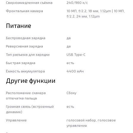
Сверхзамедленная съёмка
240/960 к/с
Фронтальная камера
10 МП, f/2.2, 18 мм, 1.12µm | 10 МП,
f/2.2, 24 мм, 1.12µm
Питание
Беспроводная зарядка
да
Реверсивная зарядка
да
Тип разъема для зарядки
USB Type-C
Быстрая зарядка
есть
Ёмкость аккумулятора
4400 мАч
Другие функции
Расположение сканера
Сбоку
отпечатка пальца
Громкая связь (встроенный
есть
динамик)
Управление
голосовой набор, голосовое
управление