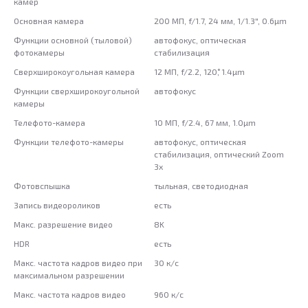
камер
Основная камера
200 МП, f/1.7, 24 мм, 1/1.3", 0.6µm
Функции основной (тыловой)
автофокус, оптическая
фотокамеры
стабилизация
Сверхширокоугольная камера
12 МП, f/2.2, 120˚, 1.4µm
Функции сверхширокоугольной
автофокус
камеры
Телефото-камера
10 МП, f/2.4, 67 мм, 1.0µm
Функции телефото-камеры
автофокус, оптическая
стабилизация, оптический Zoom
3x
Фотовспышка
тыльная, светодиодная
Запись видеороликов
есть
Макс. разрешение видео
8K
HDR
есть
Макс. частота кадров видео при
30 к/с
максимальном разрешении
Макс. частота кадров видео
960 к/с