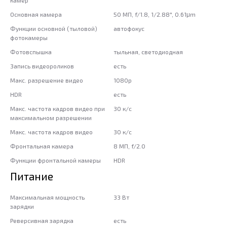
камер
Основная камера
50 МП, f/1.8, 1/2.88", 0.61μm
Функции основной (тыловой)
автофокус
фотокамеры
Фотовспышка
тыльная, светодиодная
Запись видеороликов
есть
Макс. разрешение видео
1080p
HDR
есть
Макс. частота кадров видео при
30 к/с
максимальном разрешении
Макс. частота кадров видео
30 к/с
Фронтальная камера
8 МП, f/2.0
Функции фронтальной камеры
HDR
Питание
Максимальная мощность
33 Вт
зарядки
Реверсивная зарядка
есть