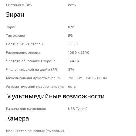
Система A-GPS
есть
Экран
Экран
6.9"
Тип экрана
IPS
Соотношение сторон
19.5:9
Разрешение экрана
1080 x 2340
Частота обновления экрана
144 Гц
Число пикселей на дюйм (PPI)
374
Максимальная яркость экрана
700 нит | 850 нит HBM
Автоматический поворот экрана
есть
Мультимедийные возможности
Разъем для наушников
USB Type-C
Камера
Количество основных (тыловых)
1