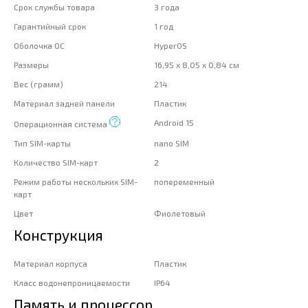
Срок службы товара
3 года
Гарантийный срок
1 год
Оболочка ОС
HyperOS
Размеры
16,95 x 8,05 x 0,84 см
Вес (грамм)
214
Материал задней панели
Пластик
Android 15
Операционная система
Тип SIM-карты
nano SIM
Количество SIM-карт
2
Режим работы нескольких SIM-
попеременный
карт
Цвет
Фиолетовый
Конструкция
Материал корпуса
Пластик
Класс водонепроницаемости
IP64
Память и процессор