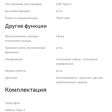
Тип разъема для зарядки
USB Type-C
Быстрая зарядка
есть
Ёмкость аккумулятора
7000 мАч
Другие функции
Расположение сканера
Сбоку
отпечатка пальца
Громкая связь (встроенный
есть
динамик)
Управление
голосовой набор, голосовое
управление
Режим полета
есть
Датчики
Акселерометр, гироскоп, датчик
приближения, компас
Комплектация
Смартфон
Кабель Type-C