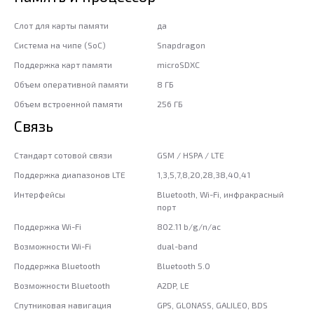
Слот для карты памяти
да
Система на чипе (SoC)
Snapdragon
Поддержка карт памяти
microSDXC
Объем оперативной памяти
8 ГБ
Объем встроенной памяти
256 ГБ
Связь
Стандарт сотовой связи
GSM / HSPA / LTE
Поддержка диапазонов LTE
1,3,5,7,8,20,28,38,40,41
Интерфейсы
Bluetooth, Wi-Fi, инфракрасный
порт
Поддержка Wi-Fi
802.11 b/g/n/ac
Возможности Wi-Fi
dual-band
Поддержка Bluetooth
Bluetooth 5.0
Возможности Bluetooth
A2DP, LE
Спутниковая навигация
GPS, GLONASS, GALILEO, BDS