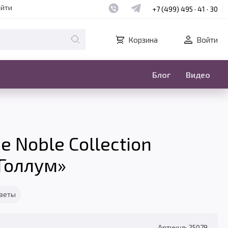
Наш whatsapp
Наш telegram
айти
+7 (499) 495 · 41 · 30
Корзина
Войти
Блог
Видео
 Noble Collection
«Голлум»
тветы
Артикул: 25079