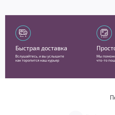
Быстрая доставка
Прост
Вслушайтесь, и вы услышите
Мы поможе
как торопится наш курьер
что-то пош
П
Мы очень любим социальные сети
Перейти в Youtube