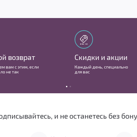
ой возврат
Скидки и акции
м вам с этим, если
Каждый день, cпециально
ло не так
для вас
одписывайтесь, и не останетесь без бон
Перейти в Vkontakte
Перейти 