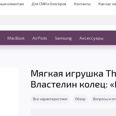
ным клиентам
Для СМИ и блогеров
Контакты
Как нас н
iPhone
MacBook
MacBook
AirPods
Ещё
Samsung
Аксессуары
Мягкая игрушка The
Властелин колец: 
Все характеристики
Обзор
Вопросы и о