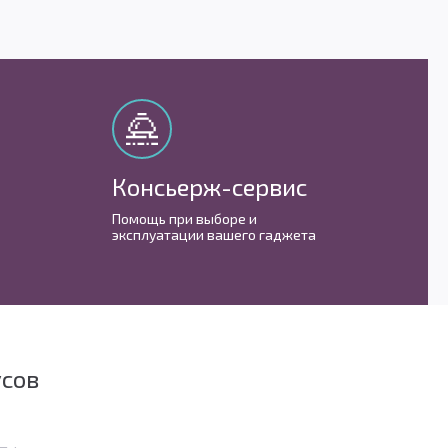
Консьерж-сервис
М
Помощь при выборе и
С 
эксплуатации вашего гаджета
им
усов
в Telegram