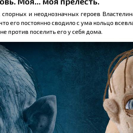
вь. Моя... моя прелесть.
х спорных и неоднозначных героев Властелин
, что его постоянно сводило с ума кольцо всев
не против поселить его у себя дома.