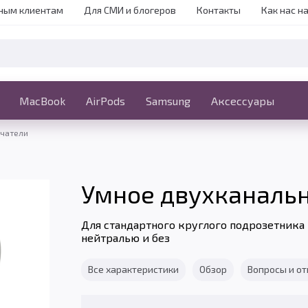
ным клиентам
Для СМИ и блогеров
Контакты
Как нас н
iPhone
MacBook
MacBook
AirPods
Ещё
Samsung
Аксессуары
ючатели
Умное двухканальн
Для стандартного круглого подрозетника
нейтралью и без
Все характеристики
Обзор
Вопросы и о