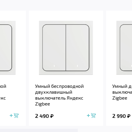
ной
Умный беспроводной
Умный 
двухклавишный
выключа
екс
выключатель Яндекс
Zigbee
Zigbee
2 490
2 990