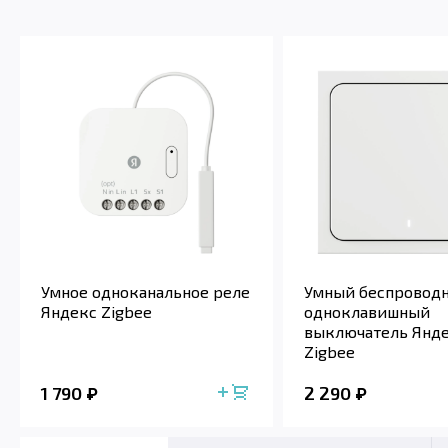
Умное одноканальное реле
Умный беспровод
Яндекс Zigbee
одноклавишный
выключатель Янд
Zigbee
1 790
2 290