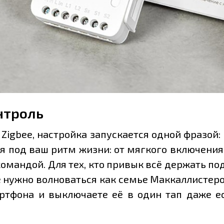
нтроль
igbee, настройка запускается одной фразой: 
я под ваш ритм жизни: от мягкого включения
омандой. Для тех, кто привык всё держать по
е нужно волноваться как семье Маккаллистеро
ртфона и выключаете её в один тап даже ес