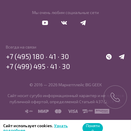
Мы очень любим социальные сети
Перейти в Youtube
Перейти в Vkontakte
Перейти в Telegram
Всегда на связи
+7 (495) 180 · 41 · 30
WhatsApp
Telegr
+7 (499) 495 · 41 · 30
© 2016 — 2026 Маркетплейс BIG GEEK
Сайт носит сугубо информационный характер и не является
публичной офертой, определяемой Статьей 437 (2) ГК РФ.
SBP
MIR
MasterCard
Visa
PCI DSS
PayKeeper
Сайт использует cookies.
Узнать
Понятн
подробнее
о