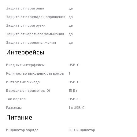
Защита от перегрева
да
Защита от перепада напряжения
да
Защита от перегрузки
да
Защита от короткого замыкания
да
Защита от перенапряжения
да
Интерфейсы
Входные интерфейсы
USB-C
Количество выходных разъемов
1
Интерфейс выхода
USB-C
Выходные параметры Qi
15 Вт
Тип портов
USB‑C
Разъемы
1 x USB-C
Питание
Индикатор заряда
LED-индикатор