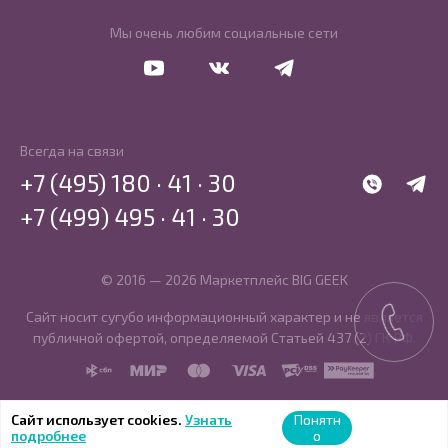
Мы очень любим социальные сети
Перейти в Youtube
Перейти в Vkontakte
Перейти в Telegram
Всегда на связи
+7 (495) 180 · 41 · 30
WhatsApp
Telegr
+7 (499) 495 · 41 · 30
© 2016 — 2026 Маркетплейс BIG GEEK
Сайт носит сугубо информационный характер и не является
публичной офертой, определяемой Статьей 437 (2) ГК РФ.
SBP
MIR
MasterCard
Visa
PCI DSS
PayKeeper
Сайт использует cookies.
Узнать
Понятн
подробнее
о