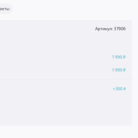
тветы
Артикул: 37906
1 990 ₽
1 990 ₽
+300
₽