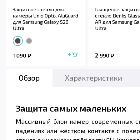
Защитное стекло для
Глянцевое защитн
камеры Uniq Optix AluGuard
стекло Benks Glas
для Samsung Galaxy S26
AR для Samsung Ga
Ultra
Ultra
1 090
2 990
Обзор
Характеристики
Защита самых маленьких
Массивный блок камер современных с
падениях или жёстком контакте с повер
стекла с индексом твёрдости 9H. Кажда