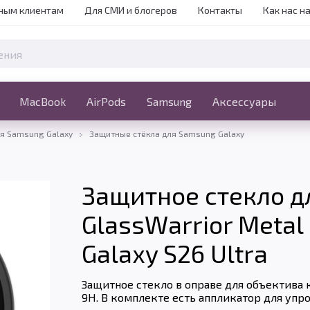
ным клиентам
Для СМИ и блогеров
Контакты
Как нас н
iPhone
MacBook
MacBook
AirPods
Ещё
Samsung
Аксессуары
ля Samsung Galaxy
Защитные стёкла для Samsung Galaxy
Защитное стекло д
GlassWarrior Meta
Galaxy S26 Ultra
Защитное стекло в оправе для объектива 
9H. В комплекте есть аппликатор для упр