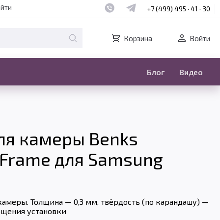
Наш whatsapp
Наш telegram
айти
+7 (499) 495 · 41 · 30
Корзина
Войти
Блог
Видео
ля камеры Benks
l Frame для Samsung
камеры. Толщина — 0,3 мм, твёрдость (по карандашу) —
ощения установки