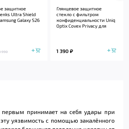
ое защитное
Глянцевое защитное
enks Ultra Shield
стекло с фильтром
amsung Galaxy S26
конфиденциальности Uniq
Optix Covex Privacy для
Samsung Galaxy ...
1 390
1 990
 первым принимает на себя удары при
т эту уязвимость с помощью закалённого
которая блокирует появление царапин от