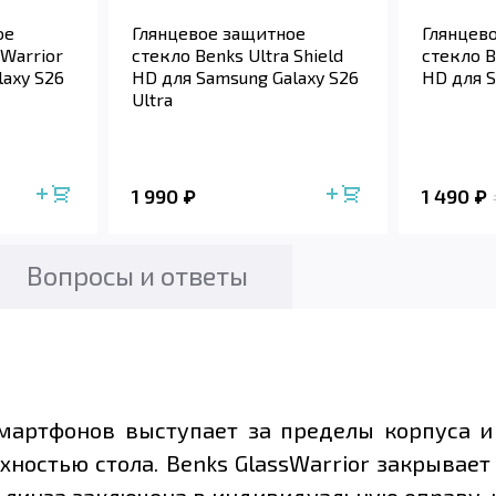
ое
Глянцевое защитное
Глянцев
sWarrior
стекло Benks Ultra Shield
стекло B
laxy S26
HD для Samsung Galaxy S26
HD для S
Ultra
1 990
1 490
Вопросы и ответы
мартфонов выступает за пределы корпуса и
хностью стола. Benks GlassWarrior закрывае
я линза заключена в индивидуальную оправу, 