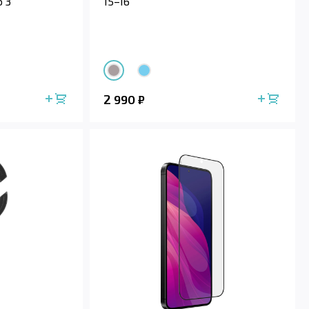
o 3
15–16"
2 990
₽