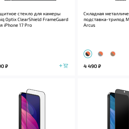
щитное стекло для камеры
Складная металличе
iq Optix ClearShield FrameGuard
подставка-трипод M
я iPhone 17 Pro
Arcus
90
4 490
₽
₽