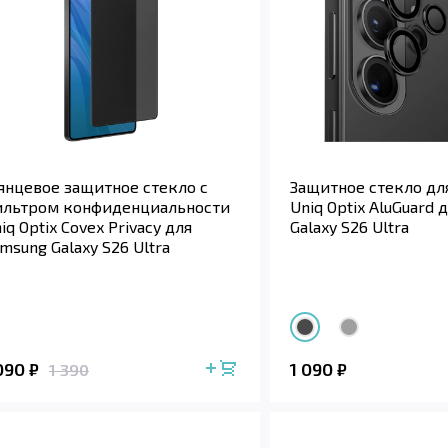
янцевое защитное стекло с
Защитное стекло дл
ильтром конфиденциальности
Uniq Optix AluGuard 
iq Optix Covex Privacy для
Galaxy S26 Ultra
msung Galaxy S26 Ultra
 090
1 090
₽
₽
1 390