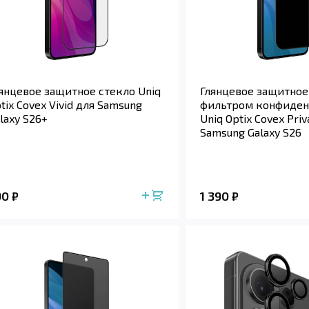
янцевое защитное стекло Uniq
Глянцевое защитное
tix Covex Vivid для Samsung
фильтром конфиден
laxy S26+
Uniq Optix Covex Priv
Samsung Galaxy S26
90
1 390
₽
₽