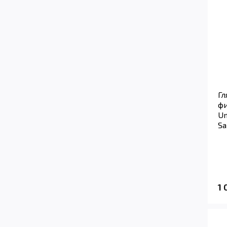
Гл
ф
Un
Sa
1