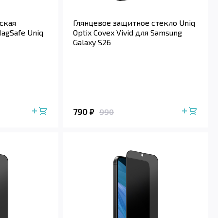
ская
Глянцевое защитное стекло Uniq
agSafe Uniq
Optix Covex Vivid для Samsung
Galaxy S26
790
₽
990