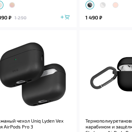
 090
1 490
₽
₽
1 290
жаный чехол Uniq Lyden Vex
Термополиуретановы
я AirPods Pro 3
карабином и защёлк