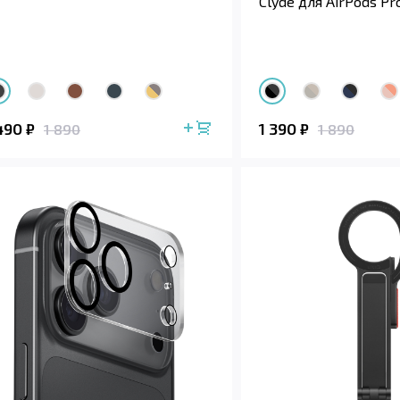
Clyde для AirPods Pr
 490
1 390
₽
₽
1 890
1 890