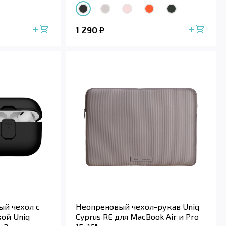
1 290
₽
й чехол с
Неопреновый чехол-рукав Uniq
ой Uniq
Cyprus RE для MacBook Air и Pro