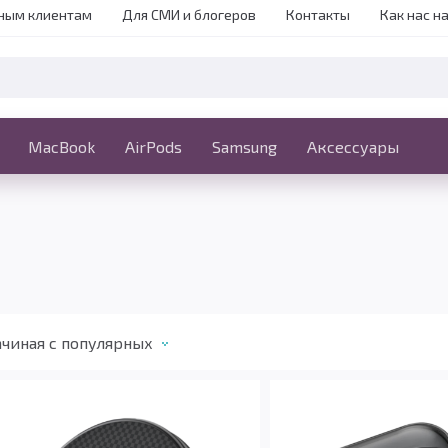
ным клиентам
Для СМИ и блогеров
Контакты
Как нас н
iPhone
MacBook
MacBook
AirPods
Ещё
Samsung
Аксессуары
чиная c популярных