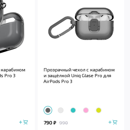
 карабином
Прозрачный чехол с карабином
ds Pro 3
и защёлкой Uniq Glase Pro для
AirPods Pro 3
790
₽
990