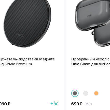
ржатель-подставка MagSafe
Прозрачный чехол с
iq Grivix Premium
Uniq Glase для AirPo
 990
690
₽
₽
790