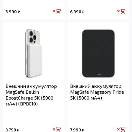
3 990
6 990
₽
₽
Внешний аккумулятор
Внешний аккумулятор
MagSafe Belkin
MagSafe Magssory Pride
BoostCharge 5K (5000
5K (5000 мА·ч)
мА·ч) (BPB010)
3 790
7 990
₽
₽