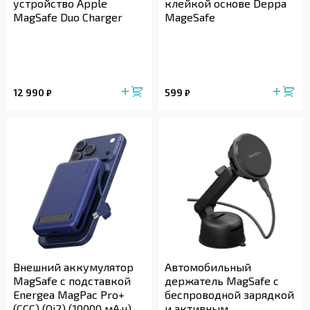
устройство Apple
клейкой основе Deppa
MagSafe Duo Charger
MageSafe
12 990
599
₽
₽
Внешний аккумулятор
Автомобильный
MagSafe с подставкой
держатель MagSafe с
Energea MagPac Pro+
беспроводной зарядкой
(CCC) (Qi2) (10000 мА·ч)
и активным