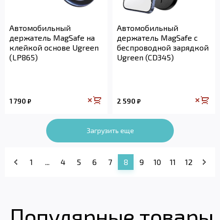
Автомобильный
Автомобильный
держатель MagSafe на
держатель MagSafe с
клейкой основе Ugreen
беспроводной зарядкой
(LP865)
Ugreen (CD345)
1 790
2 590
₽
₽
Загрузить еще
1
...
4
5
6
7
8
9
10
11
12
Популярные товары