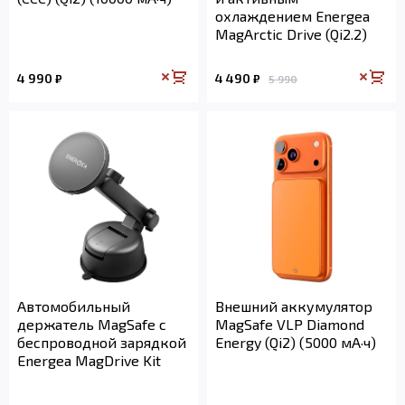
охлаждением Energea
MagArctic Drive (Qi2.2)
4 990
4 490
₽
₽
5 990
Автомобильный
Внешний аккумулятор
держатель MagSafe с
MagSafe VLP Diamond
беспроводной зарядкой
Energy (Qi2) (5000 мА·ч)
Energea MagDrive Kit