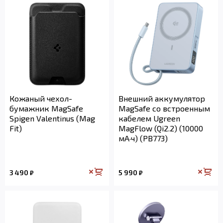
Кожаный чехол-
Внешний аккумулятор
бумажник MagSafe
MagSafe со встроенным
Spigen Valentinus (Mag
кабелем Ugreen
Fit)
MagFlow (Qi2.2) (10000
мА·ч) (PB773)
3 490
5 990
₽
₽