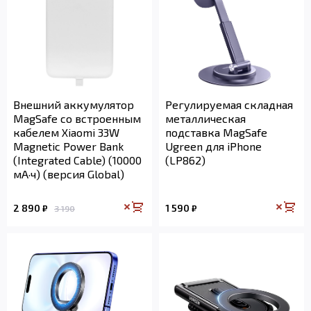
Внешний аккумулятор
Регулируемая складная
MagSafe со встроенным
металлическая
кабелем Xiaomi 33W
подставка MagSafe
Magnetic Power Bank
Ugreen для iPhone
(Integrated Cable) (10000
(LP862)
мА·ч) (версия Global)
2 890
1 590
₽
₽
3 190