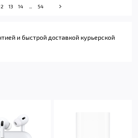
12
13
14
...
54
нтией и быстрой доставкой курьерской