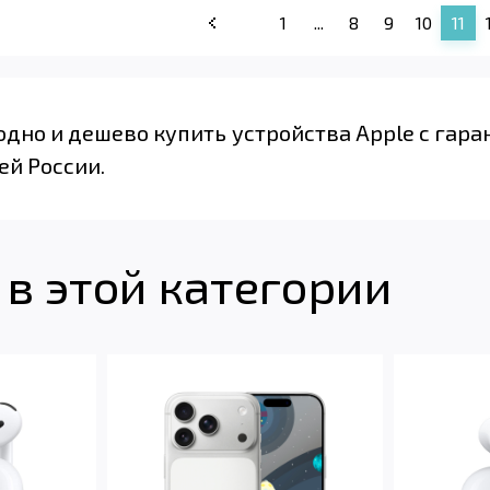
1
...
8
9
10
11
одно и дешево купить устройства Apple с гара
ей России.
в этой категории