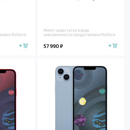
Имеет недостаток в виде
новки RuStore
невозможности предустановки RuStore
57 990
₽