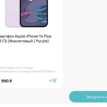
артфон Apple iPhone 14 Plus
8 ГБ (Фиолетовый | Purple)
еет недостаток в виде
возможности предустановки RuStore
3 990
₽
Загрузить