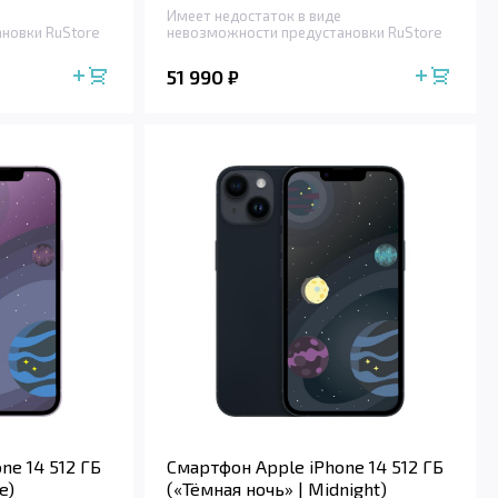
Имеет недостаток в виде
новки RuStore
невозможности предустановки RuStore
51 990
₽
ne 14 512 ГБ
Смартфон Apple iPhone 14 512 ГБ
e)
(«Тёмная ночь» | Midnight)