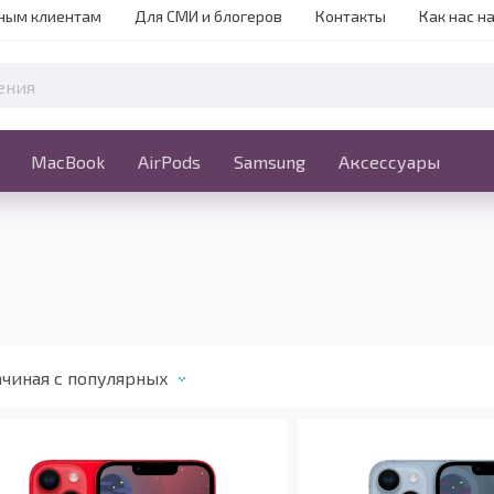
ным клиентам
Для СМИ и блогеров
Контакты
Как нас н
iPhone
MacBook
MacBook
AirPods
Ещё
Samsung
Аксессуары
чиная c популярных