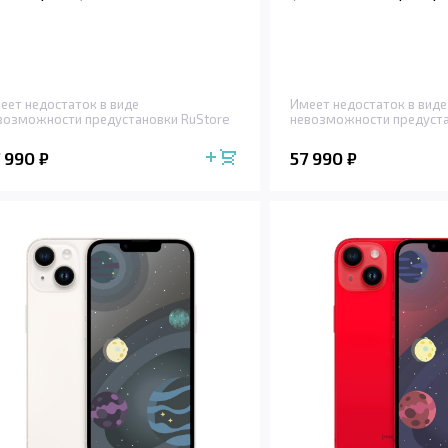
еет недостаток в виде
Имеет недостаток в виде
возможности предустановки RuStore
невозможности предуста
7 990
57 990
₽
₽