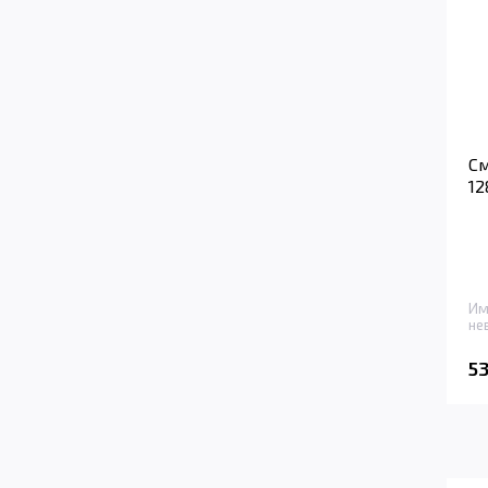
См
12
Им
не
5