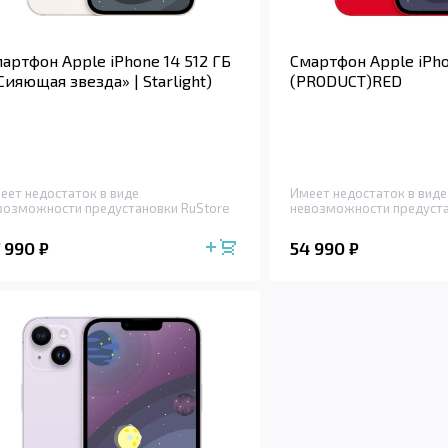
артфон Apple iPhone 14 512 ГБ
Смартфон Apple iPho
Сияющая звезда» | Starlight)
(PRODUCT)RED
еет недостаток в виде
Имеет недостаток в виде
возможности предустановки RuStore
невозможности предуста
7 990
54 990
₽
₽