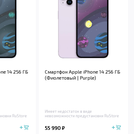
ne 14 256 ГБ
Смартфон Apple iPhone 14 256 ГБ
(Фиолетовый | Purple)
Имеет недостаток в виде
новки RuStore
невозможности предустановки RuStore
55 990
₽