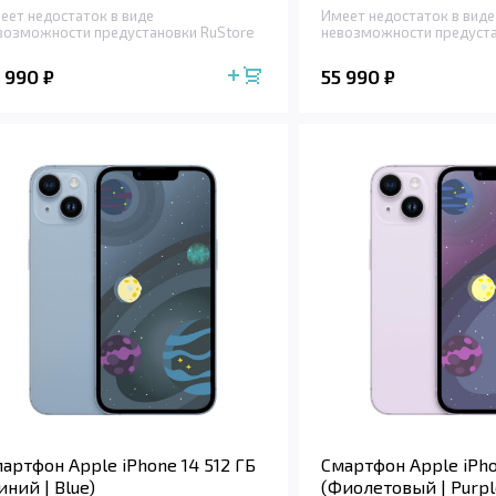
еет недостаток в виде
Имеет недостаток в виде
возможности предустановки RuStore
невозможности предуста
5 990
55 990
₽
₽
артфон Apple iPhone 14 512 ГБ
Смартфон Apple iPho
иний | Blue)
(Фиолетовый | Purpl