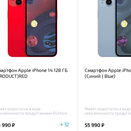
артфон Apple iPhone 14 128 ГБ
Смартфон Apple iPho
PRODUCT)RED
(Синий | Blue)
еет недостаток в виде
Имеет недостаток в виде
возможности предустановки RuStore
невозможности предуста
4 990
55 990
₽
₽