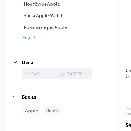
Ноутбуки Apple
Часы Apple Watch
Компьютеры Apple
Ещё
3
...
Цена
См
(
Бренд
Им
Apple
Beats
не
5