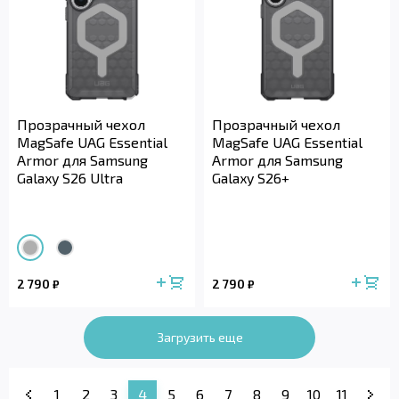
Прозрачный чехол
Прозрачный чехол
MagSafe UAG Essential
MagSafe UAG Essential
Armor для Samsung
Armor для Samsung
Galaxy S26 Ultra
Galaxy S26+
2 790
2 790
₽
₽
Загрузить еще
1
2
3
4
5
6
7
8
9
10
11