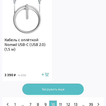
Кабель с оплёткой
Nomad USB-C (USB 2.0)
(1,5 м)
3 390
₽
4 290
Загрузить еще
1
...
7
8
9
10
11
12
13
...
39