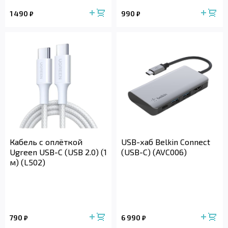
1 490
990
₽
₽
Кабель с оплёткой
USB-хаб Belkin Connect
Ugreen USB-C (USB 2.0) (1
(USB-C) (AVC006)
м) (L502)
790
6 990
₽
₽