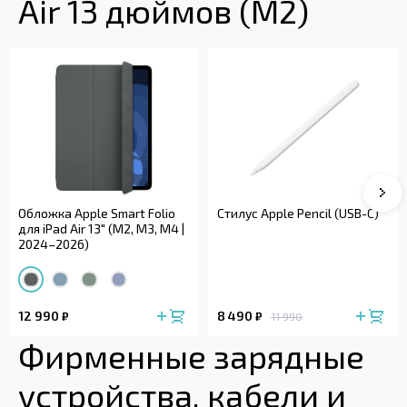
Air 13 дюймов (M2)
Сле
Обложка Apple Smart Folio
Стилус Apple Pencil (USB-C)
для iPad Air 13" (M2, M3, M4 |
2024–2026)
12 990
8 490
₽
₽
11 990
Фирменные зарядные
устройства, кабели и