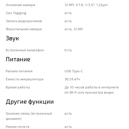
Основная камера
12 МП, f/1.8, 1/3.0", 1.22µm
Geo Tagging
есть
Запись видеороликов
есть
Фронтальная камера
есть, 12 МП
Звук
Встроенный микрофон
Есть
Питание
Разъем питания
USB Type-C
Ёмкость аккумулятора
36,59 вТч
Время работы
До 10 часов работы в интернете
по Wi‑Fi или просмотра видео
Другие функции
Громкая связь (встроенный
есть
динамик)
Режим полета
есть