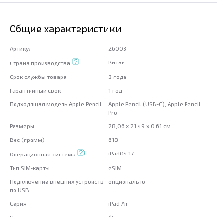
Общие характеристики
Артикул
26003
Китай
Страна производства
Срок службы товара
3 года
Гарантийный срок
1 год
Подходящая модель Apple Pencil
Apple Pencil (USB-C), Apple Pencil
Pro
Размеры
28,06 x 21,49 x 0,61 см
Вес (грамм)
618
iPadOS 17
Операционная система
Тип SIM-карты
eSIM
Подключение внешних устройств
опционально
по USB
Серия
iPad Air
Цвет
Фиолетовый