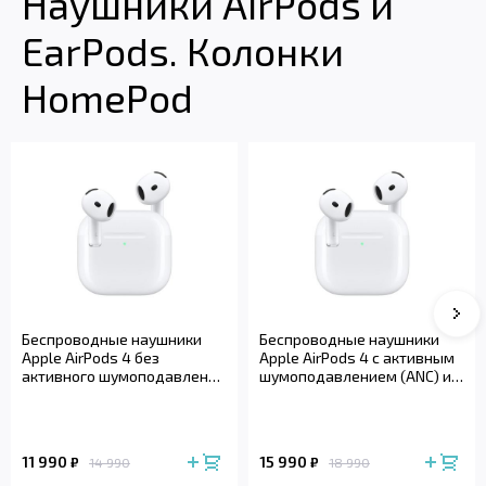
Наушники AirPods и
EarPods. Колонки
HomePod
Сле
Беспроводные наушники
Беспроводные наушники
Apple AirPods 4 без
Apple AirPods 4 с активным
активного шумоподавления
шумоподавлением (ANC) и
(2024)
беспроводным зарядным
футляром (2024)
11 990
15 990
₽
₽
14 990
18 990