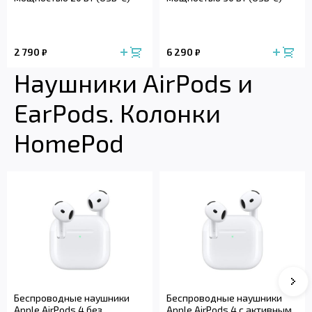
2 790
6 290
₽
₽
Наушники AirPods и
EarPods. Колонки
HomePod
Сле
Беспроводные наушники
Беспроводные наушники
Apple AirPods 4 без
Apple AirPods 4 с активным