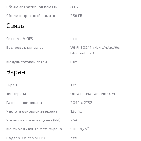
Объем оперативной памяти
8 ГБ
Объем встроенной памяти
256 ГБ
Связь
Система A-GPS
есть
Беспроводная связь
Wi-Fi 802.11 a/b/g/n/ac/6e,
Bluetooth 5.3
Модуль сотовой связи
нет
Экран
Экран
13"
Тип экрана
Ultra Retina Tandem OLED
Разрешение экрана
2064 x 2752
Частота обновления экрана
120 Гц
Число пикселей на дюйм (PPI)
264
Максимальная яркость экрана
500 кд/м²
Поддержка гаммы P3
есть