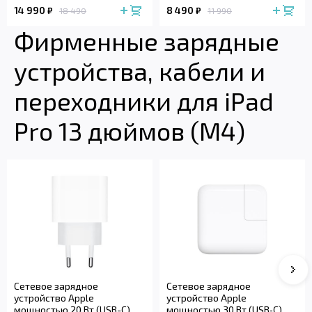
14 990
8 490
₽
₽
18 490
11 990
Фирменные зарядные
устройства, кабели и
переходники для iPad
Pro 13 дюймов (M4)
Сле
Сетевое зарядное
Сетевое зарядное
устройство Apple
устройство Apple
мощностью 20 Вт (USB-C)
мощностью 30 Вт (USB‑C)