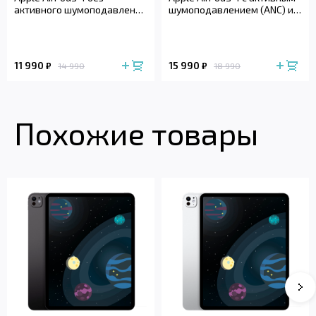
активного шумоподавления
шумоподавлением (ANC) и
(2024)
беспроводным зарядным
футляром (2024)
11 990
15 990
₽
₽
14 990
18 990
Похожие товары