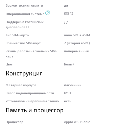
Бесконтактная оплата
да
iOS 15
Операционная система
Поддержка Российских
Да
диапазонов LTE
Тип SIM-карты
nano SIM + eSIM
Количество SIM-карт
2 (вторая eSIM)
Режим работы нескольких SIM-
попеременный
карт
Цвет
Белый
Конструкция
Материал корпуса
Алюминий
Класс водонепроницаемости
IP68
Устойчивое к царапинам стекло
есть
Память и процессор
Процессор
Apple A15 Bionic