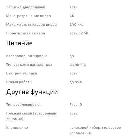
Запись видеороликов
есть
Макс. разрешение видео
4K
Макс. частота кадров видео
240 к/с
Фронтальная камера
есть, 12 МП
Питание
Беспроводная зарядка
да
Тип разъема для зарядки
Lightning
Быстрая зарядка
есть
Время работы
до 65 ч
Другие функции
Тип разблокировки
Face iD
Громкая связь (встроенный
есть
динамик)
Управление
голосовой набор, голосовое
управление