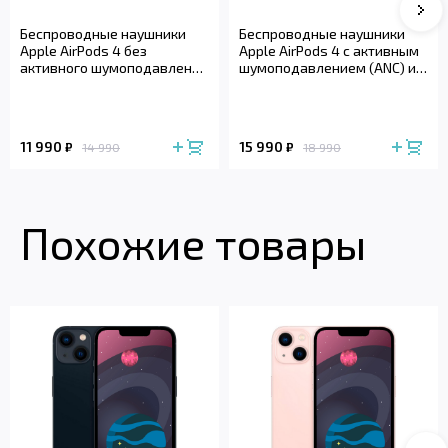
Сле
Беспроводные наушники
Беспроводные наушники
Apple AirPods 4 без
Apple AirPods 4 с активным
активного шумоподавления
шумоподавлением (ANC) и
(2024)
беспроводным зарядным
футляром (2024)
11 990
15 990
₽
₽
14 990
18 990
Похожие товары