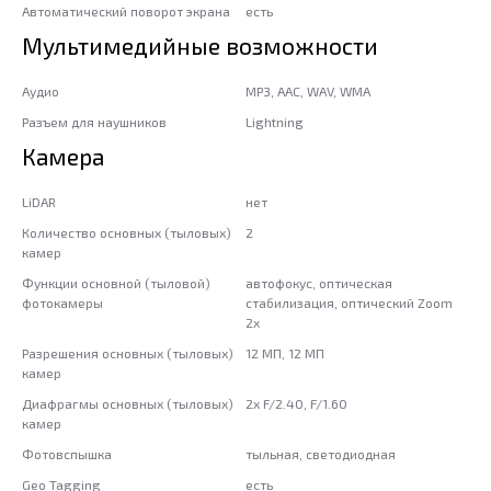
Автоматический поворот экрана
есть
Мультимедийные возможности
Аудио
MP3, AAC, WAV, WMA
Разъем для наушников
Lightning
Камера
LiDAR
нет
Количество основных (тыловых)
2
камер
Функции основной (тыловой)
автофокус, оптическая
фотокамеры
стабилизация, оптический Zoom
2x
Разрешения основных (тыловых)
12 МП, 12 МП
камер
Диафрагмы основных (тыловых)
2x F/2.40, F/1.60
камер
Фотовспышка
тыльная, светодиодная
Geo Tagging
есть