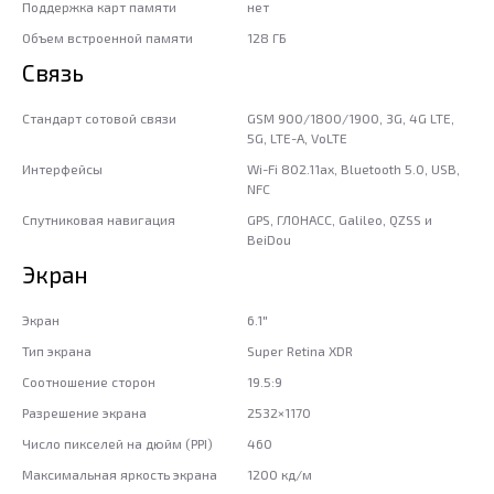
Поддержка карт памяти
нет
Объем встроенной памяти
128 ГБ
Связь
Стандарт сотовой связи
GSM 900/1800/1900, 3G, 4G LTE,
5G, LTE-A, VoLTE
Интерфейсы
Wi-Fi 802.11ax, Bluetooth 5.0, USB,
NFC
Спутниковая навигация
GPS, ГЛОНАСС, Galileo, QZSS и
BeiDou
Экран
Экран
6.1"
Тип экрана
Super Retina XDR
Соотношение сторон
19.5:9
Разрешение экрана
2532×1170
Число пикселей на дюйм (PPI)
460
Максимальная яркость экрана
1200 кд/м