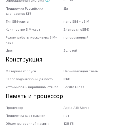
Операционная система
Поддержка Российских
Да
диапазонов LTE
Тип SIM-карты
nano SIM + eSIM
Количество SIM-карт
2 (вторая eSIM)
Режим работы нескольких SIM-
попеременный
карт
Цвет
Золотой
Конструкция
Материал корпуса
Нержавеющая сталь
Класс водонепроницаемости
IP68
Устойчивое к царапинам стекло
Gorilla Glass
Память и процессор
Процессор
Apple A16 Bionic
Поддержка карт памяти
нет
Объем встроенной памяти
128 ГБ