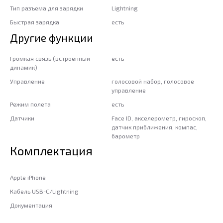
Тип разъема для зарядки
Lightning
Быстрая зарядка
есть
Другие функции
Громкая связь (встроенный
есть
динамик)
Управление
голосовой набор, голосовое
управление
Режим полета
есть
Датчики
Face ID, акселерометр, гироскоп,
датчик приближения, компас,
барометр
Комплектация
Apple iPhone
Кабель USB-C/Lightning
Документация