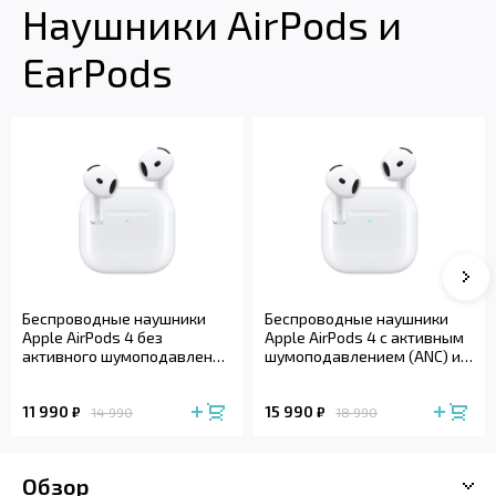
Наушники AirPods и
EarPods
Сле
Беспроводные наушники
Беспроводные наушники
Apple AirPods 4 без
Apple AirPods 4 с активным
активного шумоподавления
шумоподавлением (ANC) и
(2024)
беспроводным зарядным
футляром (2024)
11 990
15 990
₽
₽
14 990
18 990
Обзор