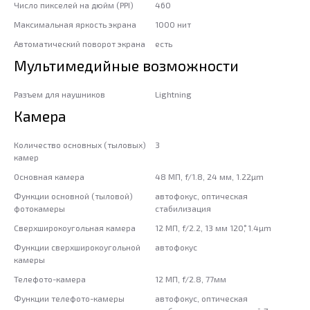
Число пикселей на дюйм (PPI)
460
Максимальная яркость экрана
1000 нит
Автоматический поворот экрана
есть
Мультимедийные возможности
Разъем для наушников
Lightning
Камера
Количество основных (тыловых)
3
камер
Основная камера
48 МП, f/1.8, 24 мм, 1.22µm
Функции основной (тыловой)
автофокус, оптическая
фотокамеры
стабилизация
Сверхширокоугольная камера
12 МП, f/2.2, 13 мм 120˚, 1.4µm
Функции сверхширокоугольной
автофокус
камеры
Телефото-камера
12 МП, f/2.8, 77мм
Функции телефото-камеры
автофокус, оптическая