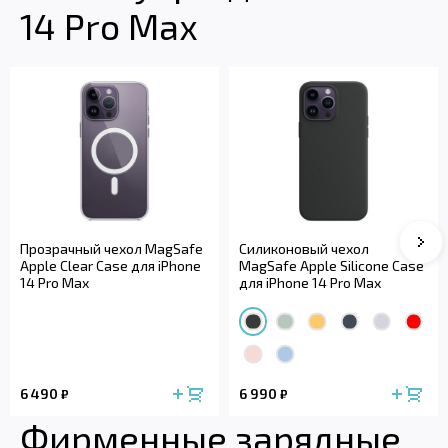
14 Pro Max
Сле
Прозрачный чехол MagSafe
Силиконовый чехол
Apple Clear Case для iPhone
MagSafe Apple Silicone Case
14 Pro Max
для iPhone 14 Pro Max
6 490
6 990
₽
₽
Фирменные зарядные