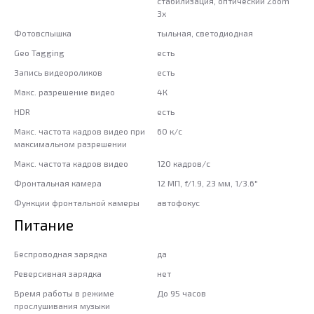
стабилизация, оптический Zoom
3x
Фотовспышка
тыльная, светодиодная
Geo Tagging
есть
Запись видеороликов
есть
Макс. разрешение видео
4К
HDR
есть
Макс. частота кадров видео при
60 к/с
максимальном разрешении
Макс. частота кадров видео
120 кадров/с
Фронтальная камера
12 МП, f/1.9, 23 мм, 1/3.6"
Функции фронтальной камеры
автофокус
Питание
Беспроводная зарядка
да
Реверсивная зарядка
нет
Время работы в режиме
До 95 часов
прослушивания музыки