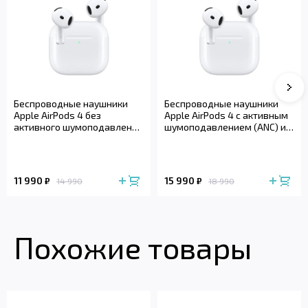
Сле
Беспроводные наушники
Беспроводные наушники
Apple AirPods 4 без
Apple AirPods 4 с активным
активного шумоподавления
шумоподавлением (ANC) и
(2024)
беспроводным зарядным
футляром (2024)
11 990
15 990
₽
₽
14 990
18 990
Похожие товары