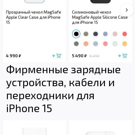
Сле
Прозрачный чехол MagSafe
Силиконовый чехол
Apple Clear Case для iPhone
MagSafe Apple Silicone Case
15
для iPhone 15
4 990
5 490
₽
₽
6 490
Фирменные зарядные
устройства, кабели и
переходники для
iPhone 15