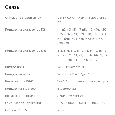
Связь
Стандарт сотовой связи
GSM / CDMA / HSPA / EVDO / LTE /
5G
Поддержка диапазонов 5G
n1, n2, n3, n5, n7, n8, n12, n14, n20,
n25, n26, n28, n29, n30, n38, n40,
n41, n48, n53, n66, n70, n71, n77,
n78, n79
Поддержка диапазонов LTE
1, 2, 3, 4, 5, 7, 8, 12, 13, 14, 17, 18, 19,
20, 25, 26, 28, 29, 30, 32, 66, 71, 34,
38, 39, 40, 41, 42, 46, 48, 53
Интерфейсы
Wi-Fi, Bluetooth, NFC
Поддержка Wi-Fi
Wi-Fi 802.11 a/b/g/n/ac/6
Возможности Wi-Fi
Wi-Fi Direct, личная точка доступа
Поддержка Bluetooth
Bluetooth 5.3
Возможности Bluetooth
A2DP, Low Energy
Спутниковая навигация
GPS, GLONASS, GALILEO, BDS, QZS
Система A-GPS
есть