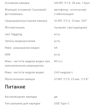
Основная камера
48 МП, f/1.6, 26 мм, 1.0µm
Функции основной (тыловой)
автофокус, оптическая
фотокамеры
стабилизация
Сверхширокоугольная камера
12 МП, f/2.4, 13 мм, 120˚
Фотовспышка
тыльная, светодиодная
Geo Tagging
есть
Запись видеороликов
есть
Макс. разрешение видео
4K
HDR
есть
Макс. частота кадров видео при
60 к/c
максимальном разрешении
Макс. частота кадров видео
240 кадров/с
Фронтальная камера
12 МП, f/1.9, 23 мм, 1/3.6"
Питание
Беспроводная зарядка
да
Тип разъема для зарядки
USB Type-C