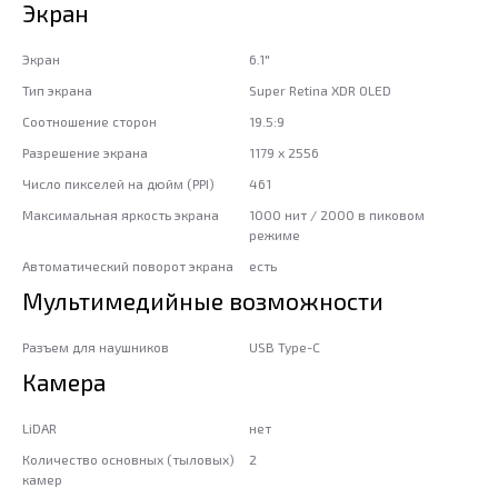
Экран
Экран
6.1"
Тип экрана
Super Retina XDR OLED
Соотношение сторон
19.5:9
Разрешение экрана
1179 x 2556
Число пикселей на дюйм (PPI)
461
Максимальная яркость экрана
1000 нит / 2000 в пиковом
режиме
Автоматический поворот экрана
есть
Мультимедийные возможности
Разъем для наушников
USB Type-C
Камера
LiDAR
нет
Количество основных (тыловых)
2
камер