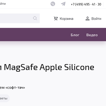
Наш whatsapp
Наш telegram
айти
+7 (499) 495 · 41 · 30
Корзина
Войти
Блог
Видео
MagSafe Apple Silicone
ем «софт-тач»
тветы