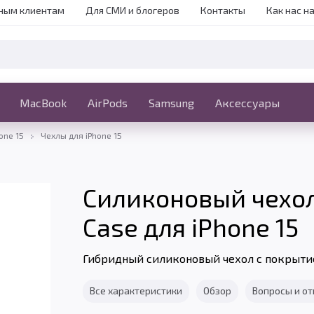
ным клиентам
Для СМИ и блогеров
Контакты
Как нас н
iPhone
MacBook
MacBook
AirPods
Ещё
Samsung
Аксессуары
one 15
Чехлы для iPhone 15
Силиконовый чехол 
Case для iPhone 15
Гибридный силиконовый чехол с покрыти
Все характеристики
Обзор
Вопросы и о