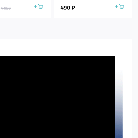
490
4 950