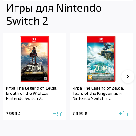
Игры для Nintendo
Switch 2
Сле
Игра The Legend of Zelda:
Игра The Legend of Zelda:
Breath of the Wild для
Tears of the Kingdom для
Nintendo Switch 2
Nintendo Switch 2
(полностью на русском
(полностью на русском
языке)
языке)
7 999
7 999
₽
₽