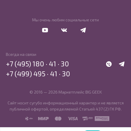
Мы очень любим социальные сети
Перейти в Youtube
Перейти в Vkontakte
Перейти в Telegram
Всегда на связи
+7 (495) 180 · 41 · 30
WhatsApp
Telegr
+7 (499) 495 · 41 · 30
© 2016 — 2026 Маркетплейс BIG GEEK
Сайт носит сугубо информационный характер и не является
публичной офертой, определяемой Статьей 437 (2) ГК РФ.
SBP
MIR
MasterCard
Visa
PCI DSS
PayKeeper