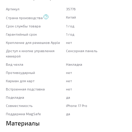
Артикул
35776
Китай
Страна производства
Срок службы товара
1 год
Гарантийный срок
1 год
Крепление для ремешков Apple
нет
Доступ к кнопке управления
Сенсорная панель
камерой
Вид чехла
Накладка
Противоударный
нет
Карман для карт
нет
Встроенная подставка
нет
Подкладка
да
Совместимость
iPhone 17 Pro
Поддержка MagSafe
да
Материалы