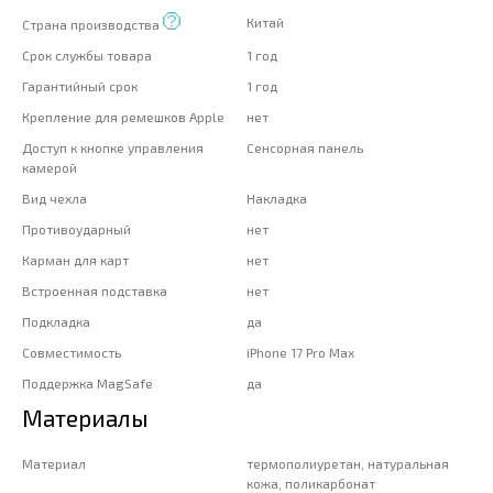
Китай
Страна производства
Срок службы товара
1 год
Гарантийный срок
1 год
Крепление для ремешков Apple
нет
Доступ к кнопке управления
Сенсорная панель
камерой
Вид чехла
Накладка
Противоударный
нет
Карман для карт
нет
Встроенная подставка
нет
Подкладка
да
Совместимость
iPhone 17 Pro Max
Поддержка MagSafe
да
Материалы
Материал
термополиуретан, натуральная
кожа, поликарбонат