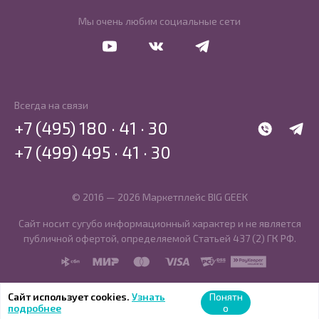
Мы очень любим социальные сети
Перейти в Youtube
Перейти в Vkontakte
Перейти в Telegram
Всегда на связи
+7 (495) 180 · 41 · 30
WhatsApp
Telegr
+7 (499) 495 · 41 · 30
© 2016 — 2026 Маркетплейс BIG GEEK
Сайт носит сугубо информационный характер и не является
публичной офертой, определяемой Статьей 437 (2) ГК РФ.
SBP
MIR
MasterCard
Visa
PCI DSS
PayKeeper
Сайт использует cookies.
Узнать
Понятн
подробнее
о