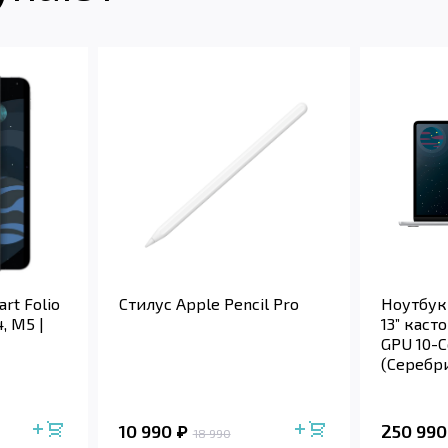
rt Folio
Стилус Apple Pencil Pro
Ноутбук
4, M5 |
13” каст
GPU 10-C
(Серебри
10 990
250 990
18 990