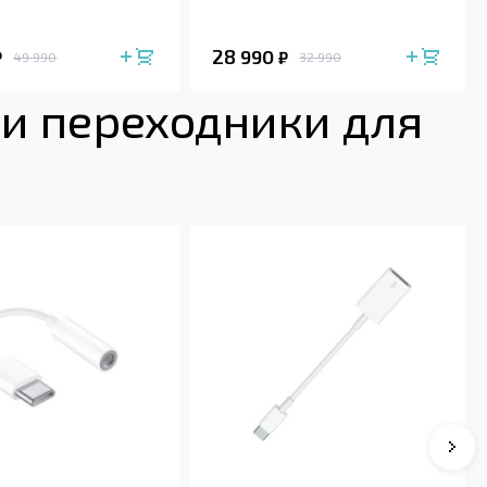
28 990
₽
₽
49 990
32 990
и переходники для
Сле