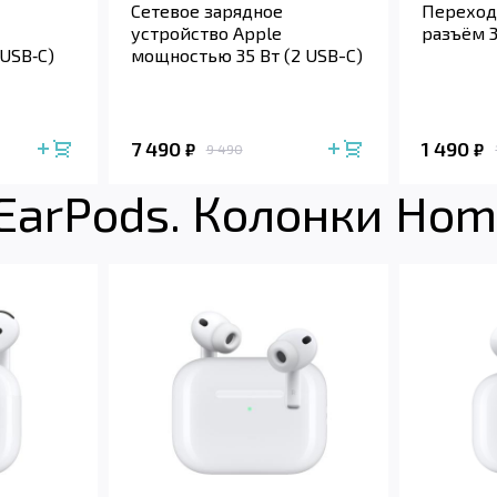
Сетевое зарядное
Переход
устройство Apple
разъём 3
USB‑C)
мощностью 35 Вт (2 USB-C)
7 490
1 490
₽
₽
9 490
 EarPods. Колонки Ho