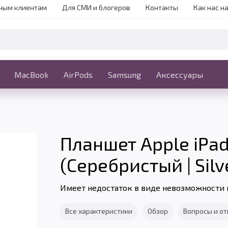
ным клиентам
Для СМИ и блогеров
Контакты
Как нас н
iPhone
MacBook
MacBook
AirPods
Ещё
Samsung
Аксессуары
Планшет Apple iPad P
(Серебристый | Silve
Имеет недостаток в виде невозможности 
Все характеристики
Обзор
Вопросы и о