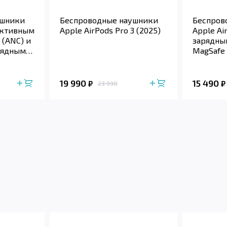
ушники
Беспроводные наушники
Беспров
 активным
Apple AirPods Pro 3 (2025)
Apple Ai
(ANC) и
зарядны
рядным
MagSafe 
19 990
15 490
₽
₽
23 990