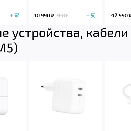
10 990
42 990
₽
18 990
 устройства, кабели 
M5)