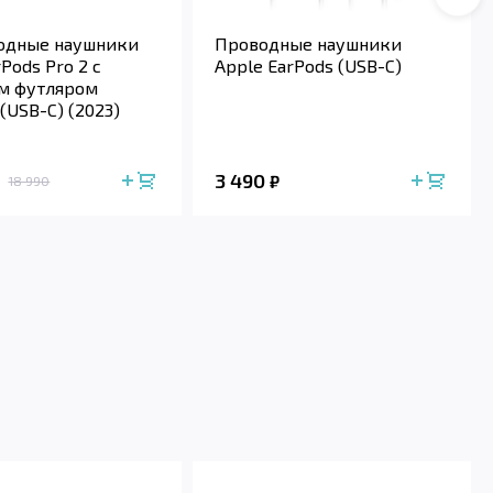
Сле
одные наушники
Проводные наушники
rPods Pro 2 с
Apple EarPods (USB-C)
м футляром
(USB-C) (2023)
3 490
₽
18 990