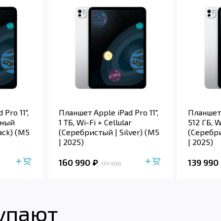
Pro 11",
Планшет Apple iPad Pro 11",
Планшет 
рный
1 ТБ, Wi-Fi + Cellular
512 ГБ, W
ack) (M5
(Серебристый | Silver) (M5
(Серебри
| 2025)
| 2025)
160 990
139 990
177 990
купают