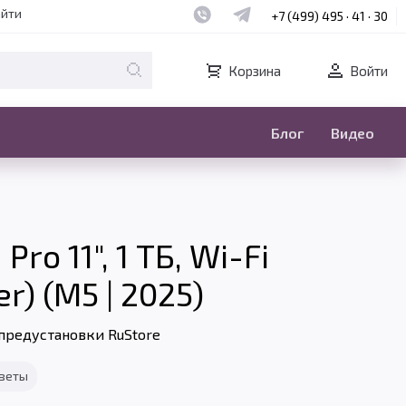
Наш whatsapp
Наш telegram
айти
+7 (499) 495 · 41 · 30
Корзина
Войти
Блог
Видео
ro 11", 1 ТБ, Wi-Fi
r) (M5 | 2025)
предустановки RuStore
тветы