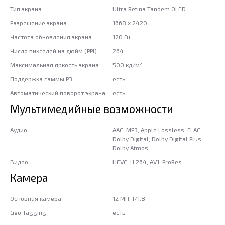
Тип экрана
Ultra Retina Tandem OLED
Разрешение экрана
1668 x 2420
Частота обновления экрана
120 Гц
Число пикселей на дюйм (PPI)
264
Максимальная яркость экрана
500 кд/м²
Поддержка гаммы P3
есть
Автоматический поворот экрана
есть
Мультимедийные возможности
Аудио
AAC, MP3, Apple Lossless, FLAC,
Dolby Digital, Dolby Digital Plus,
Dolby Atmos
Видео
HEVC, H.264, AV1, ProRes
Камера
Основная камера
12 МП, f/1.8
Geo Tagging
есть