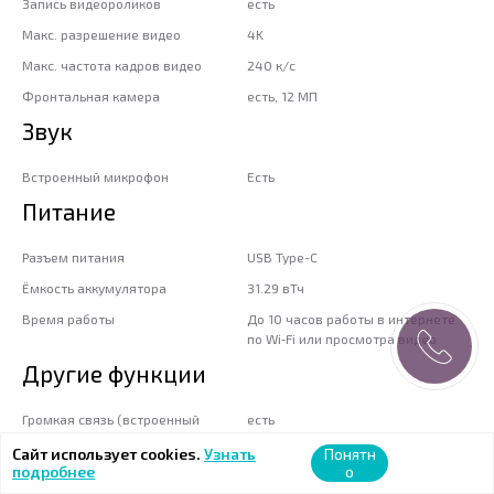
Запись видеороликов
есть
Макс. разрешение видео
4K
Макс. частота кадров видео
240 к/с
Фронтальная камера
есть, 12 МП
Звук
Встроенный микрофон
Есть
Питание
Разъем питания
USB Type-C
Ёмкость аккумулятора
31.29 вТч
Время работы
До 10 часов работы в интернете
по Wi‑Fi или просмотра видео
Другие функции
Громкая связь (встроенный
есть
динамик)
Сайт использует cookies.
Узнать
Понятн
подробнее
о
Режим полета
есть