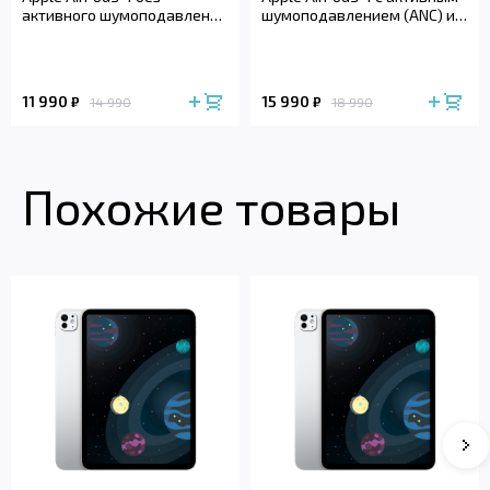
активного шумоподавления
шумоподавлением (ANC) и
(2024)
беспроводным зарядным
футляром (2024)
11 990
15 990
₽
₽
14 990
18 990
Похожие товары