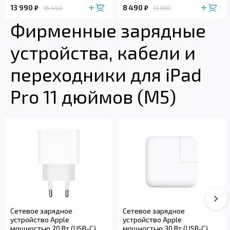
13 990
8 490
₽
₽
16 490
11 990
Фирменные зарядные
устройства, кабели и
переходники для iPad
Pro 11 дюймов (M5)
Сле
Сетевое зарядное
Сетевое зарядное
устройство Apple
устройство Apple
мощностью 20 Вт (USB-C)
мощностью 30 Вт (USB‑C)