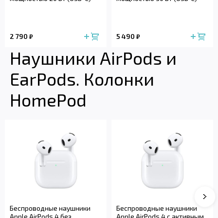
2 790
5 490
₽
₽
Наушники AirPods и
EarPods. Колонки
HomePod
Сле
Беспроводные наушники
Беспроводные наушники
Apple AirPods 4 без
Apple AirPods 4 с активным