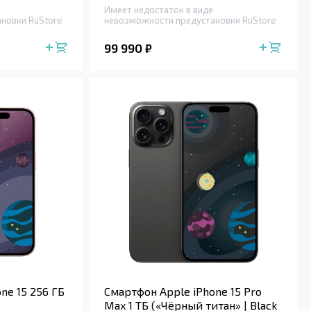
Имеет недостаток в виде
новки RuStore
невозможности предустановки RuStore
99 990
₽
ne 15 256 ГБ
Смартфон Apple iPhone 15 Pro
Max 1 ТБ («Чёрный титан» | Black