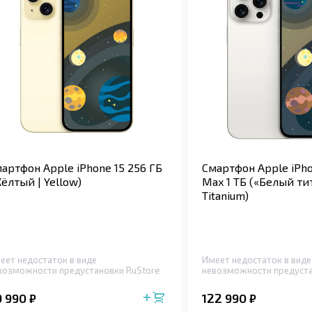
артфон Apple iPhone 15 256 ГБ
Смартфон Apple iPho
ёлтый | Yellow)
Max 1 ТБ («Белый тит
Titanium)
еет недостаток в виде
Имеет недостаток в виде
возможности предустановки RuStore
невозможности предуста
9 990
122 990
₽
₽