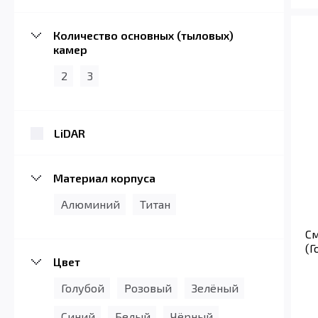
Количество основных (тыловых)
камер
2
3
LiDAR
Материал корпуса
Алюминий
Титан
См
(Г
Цвет
Голубой
Розовый
Зелёный
Синий
Белый
Чёрный