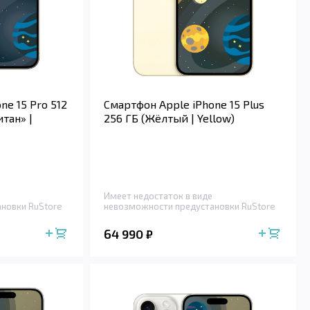
ne 15 Pro 512
Смартфон Apple iPhone 15 Plus
тан» |
256 ГБ (Жёлтый | Yellow)
Имеет недостаток в виде
новки RuStore
невозможности предустановки RuStore
64 990
₽