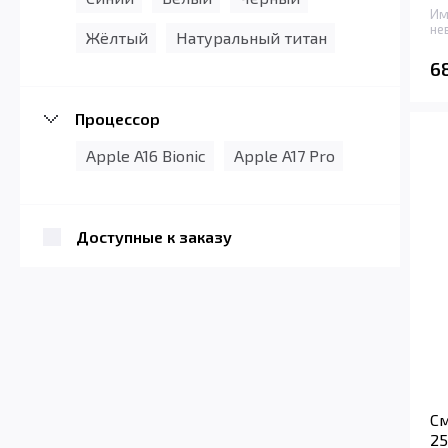
Им
не
Жёлтый
Натуральный титан
6
Процессор
Apple A16 Bionic
Apple A17 Pro
Доступные к заказу
См
25