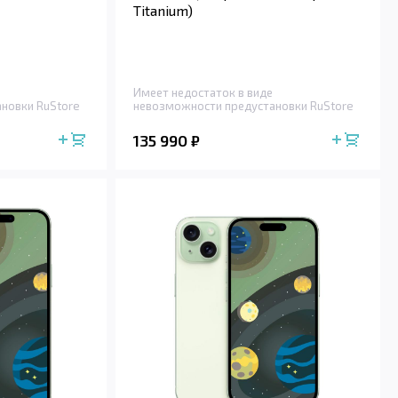
Titanium)
Имеет недостаток в виде
новки RuStore
невозможности предустановки RuStore
135 990
₽