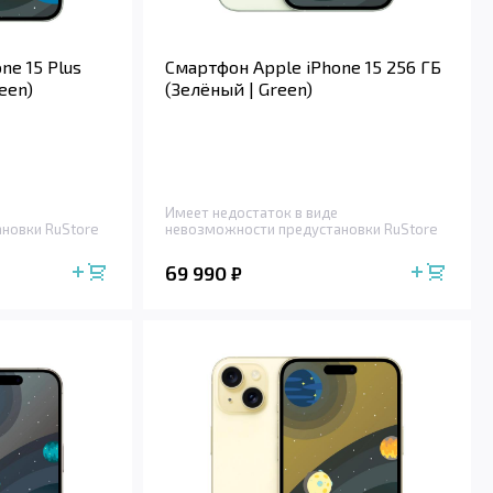
ne 15 Plus
Смартфон Apple iPhone 15 256 ГБ
een)
(Зелёный | Green)
Имеет недостаток в виде
новки RuStore
невозможности предустановки RuStore
69 990
₽