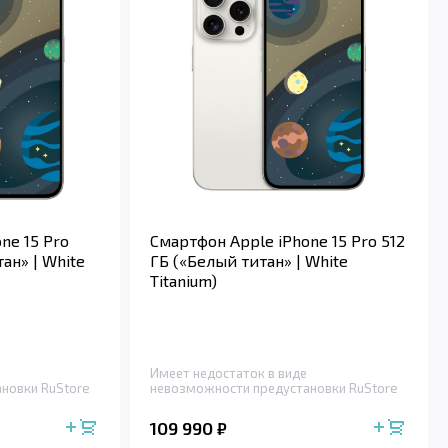
ne 15 Pro
Смартфон Apple iPhone 15 Pro 512
ан» | White
ГБ («Белый титан» | White
Titanium)
Имеет недостаток в виде
новки RuStore
невозможности предустановки RuStore
109 990
₽