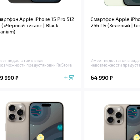
артфон Apple iPhone 15 Pro 512
Смартфон Apple iPho
 («Чёрный титан» | Black
256 ГБ (Зелёный | Gr
tanium)
еет недостаток в виде
Имеет недостаток в виде
возможности предустановки RuStore
невозможности предуста
09 990
64 990
₽
₽