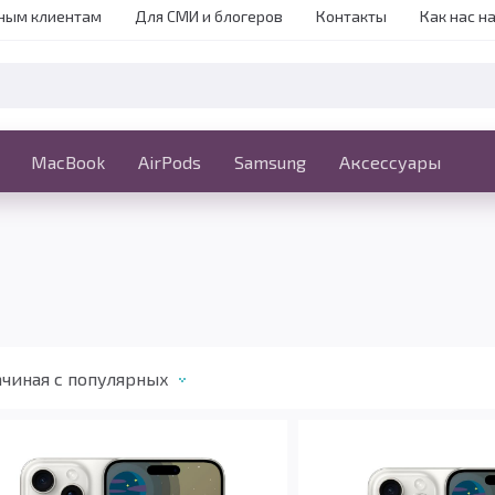
ным клиентам
Для СМИ и блогеров
Контакты
Как нас н
iPhone
MacBook
MacBook
AirPods
Ещё
Samsung
Аксессуары
чиная c популярных