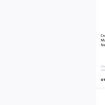
См
Ma
Na
Им
не
от