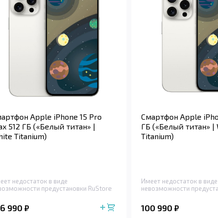
артфон Apple iPhone 15 Pro
Смартфон Apple iPho
x 512 ГБ («Белый титан» |
ГБ («Белый титан» |
ite Titanium)
Titanium)
еет недостаток в виде
Имеет недостаток в виде
возможности предустановки RuStore
невозможности предуста
06 990
100 990
₽
₽