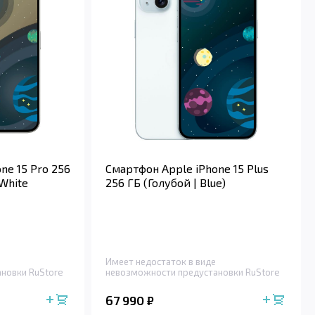
ne 15 Pro 256
Смартфон Apple iPhone 15 Plus
 White
256 ГБ (Голубой | Blue)
Имеет недостаток в виде
новки RuStore
невозможности предустановки RuStore
67 990
₽