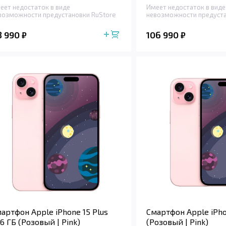
еет недостаток в виде
Имеет недостаток в виде
возможности предустановки RuStore
невозможности предуста
8 990
106 990
₽
₽
артфон Apple iPhone 15 Plus
Смартфон Apple iPho
6 ГБ (Розовый | Pink)
(Розовый | Pink)