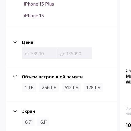
iPhone 15 Plus
iPhone 15
Цена
См
Ma
Объем встроенной памяти
Wh
1 ТБ
256 ГБ
512 ГБ
128 ГБ
Им
Экран
не
6.7"
6.1"
1