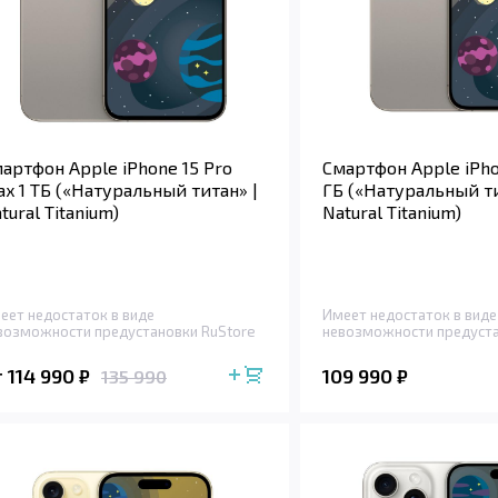
артфон Apple iPhone 15 Pro
Смартфон Apple iPho
x 1 ТБ («Натуральный титан» |
ГБ («Натуральный ти
tural Titanium)
Natural Titanium)
еет недостаток в виде
Имеет недостаток в виде
возможности предустановки RuStore
невозможности предуста
 114 990
109 990
₽
₽
135 990