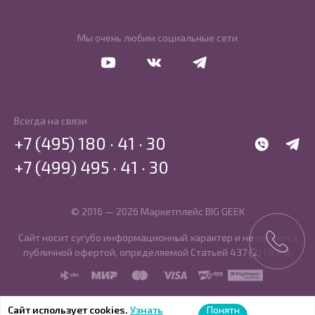
Мы очень любим социальные сети
Перейти в Youtube
Перейти в Vkontakte
Перейти в Telegram
Всегда на связи
+7 (495) 180 · 41 · 30
WhatsApp
Telegr
+7 (499) 495 · 41 · 30
© 2016 — 2026 Маркетплейс BIG GEEK
Сайт носит сугубо информационный характер и не является
публичной офертой, определяемой Статьей 437 (2) ГК РФ.
SBP
MIR
MasterCard
Visa
PCI DSS
PayKeeper
Сайт использует cookies.
Узнать
Понятн