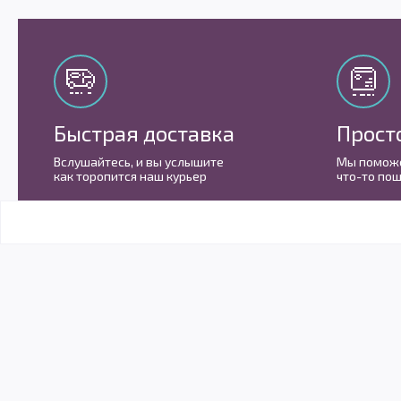
Быстрая доставка
Прост
Вслушайтесь, и вы услышите
Мы поможе
как торопится наш курьер
что-то пош
П
Мы очень любим социальные сети
Перейти в Youtube
Youtube
@biggeekru