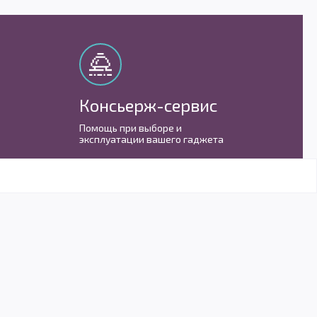
Консьерж-сервис
М
Помощь при выборе и
С 
эксплуатации вашего гаджета
им
усов
в Telegram
Telegram
@biggeekru