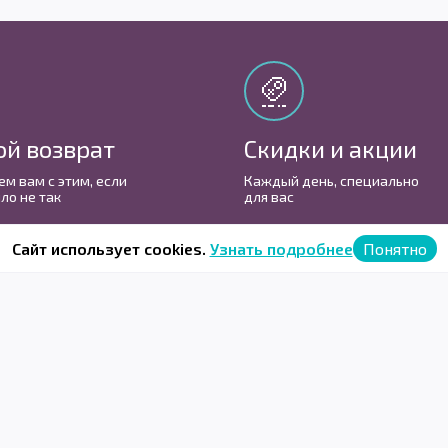
ой возврат
Скидки и акции
м вам с этим, если
Каждый день, cпециально
ло не так
для вас
Сайт использует cookies.
Узнать подробнее
Понятно
одписывайтесь, и не останетесь без бон
Перейти в Vkontakte
Перейти 
Vkontakte
@biggeekru