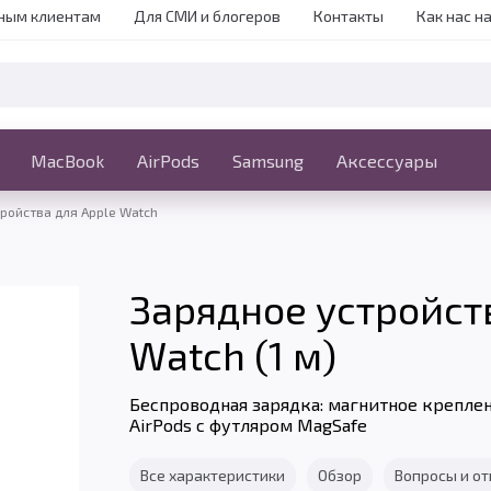
ным клиентам
Для СМИ и блогеров
Контакты
Как нас н
iPhone
MacBook
MacBook
AirPods
Ещё
Samsung
Аксессуары
ройства для Apple Watch
Зарядное устройств
Watch (1 м)
Беспроводная зарядка: магнитное креплен
AirPods с футляром MagSafe
Все характеристики
Обзор
Вопросы и о