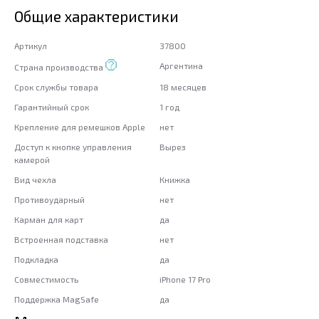
Общие характеристики
Артикул
37800
Аргентина
Страна производства
Срок службы товара
18 месяцев
Гарантийный срок
1 год
Крепление для ремешков Apple
нет
Доступ к кнопке управления
Вырез
камерой
Вид чехла
Книжка
Противоударный
нет
Карман для карт
да
Встроенная подставка
нет
Подкладка
да
Совместимость
iPhone 17 Pro
Поддержка MagSafe
да