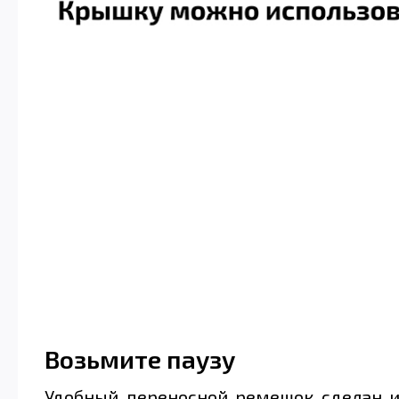
Возьмите паузу
Удобный переносной ремешок сделан из