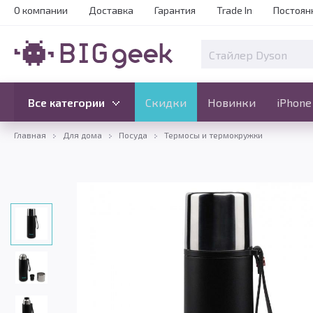
О компании
Доставка
Гарантия
Trade In
Постоян
Скидки
Новинки
Все категории
Все категории
Скидки
Новинки
iPhone
Главная
Для дома
Посуда
Термосы и термокружки