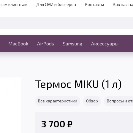
ным клиентам
Для СМИ и блогеров
Контакты
Как нас н
iPhone
MacBook
MacBook
AirPods
Ещё
Samsung
Аксессуары
Термос MIKU (1 л)
Все характеристики
Обзор
Вопросы и о
3 700
₽