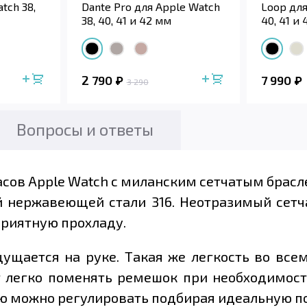
tch 38,
Dante Pro для Apple Watch
Loop для
38, 40, 41 и 42 мм
40, 41 и
2 790
7 990
3 290
Вопросы и ответы
сов Apple Watch с миланским сетчатым брасле
 нержавеющей стали 316. Неотразимый сетч
 приятную прохладу.
ущается на руке. Такая же легкость во все
т легко поменять ремешок при необходимости
ю можно регулировать подбирая идеальную по