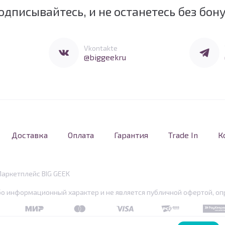
одписывайтесь, и не останетесь без бон
Перейти в Vkontakte
Перейти 
Vkontakte
@biggeekru
Доставка
Оплата
Гарантия
Trade In
К
Маркетплейс BIG GEEK
бо информационный характер и не является публичной офертой, опр
MIR
MasterCard
Visa
PCI DSS
PayKe