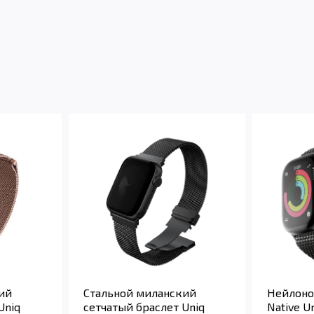
ий
Стальной миланский
Нейлоно
Uniq
сетчатый браслет Uniq
Native U