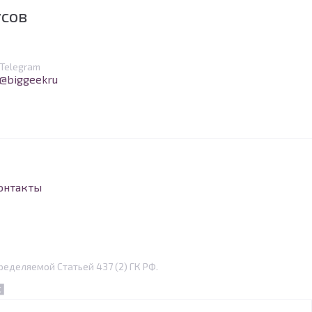
усов
в Telegram
Telegram
@biggeekru
онтакты
еделяемой Статьей 437 (2) ГК РФ.
eper