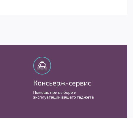
Консьерж-сервис
М
Помощь при выборе и
С 
эксплуатации вашего гаджета
им