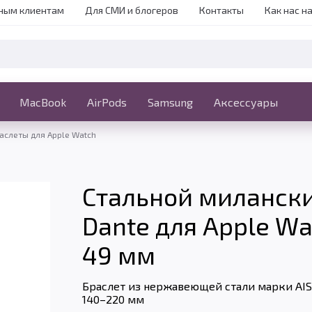
ным клиентам
Для СМИ и блогеров
Контакты
Как нас н
iPhone
MacBook
MacBook
AirPods
Ещё
Samsung
Аксессуары
аслеты для Apple Watch
Стальной милански
Dante для Apple Wat
49 мм
Браслет из нержавеющей стали марки AISI
140–220 мм