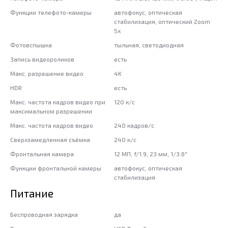
Функции телефото-камеры
автофокус, оптическая
стабилизация, оптический Zoom
5x
Фотовспышка
тыльная, светодиодная
Запись видеороликов
есть
Макс. разрешение видео
4K
HDR
есть
Макс. частота кадров видео при
120 к/с
максимальном разрешении
Макс. частота кадров видео
240 кадров/с
Сверхзамедленная съёмка
240 к/с
Фронтальная камера
12 МП, f/1.9, 23 мм, 1/3.6"
Функции фронтальной камеры
автофокус, оптическая
стабилизация
Питание
Беспроводная зарядка
да