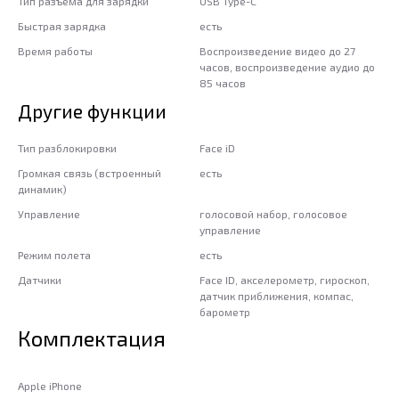
Тип разъема для зарядки
USB Type-C
Быстрая зарядка
есть
Время работы
Воспроизведение видео до 27
часов, воспроизведение аудио до
85 часов
Другие функции
Тип разблокировки
Face iD
Громкая связь (встроенный
есть
динамик)
Управление
голосовой набор, голосовое
управление
Режим полета
есть
Датчики
Face ID, акселерометр, гироскоп,
датчик приближения, компас,
барометр
Комплектация
Apple iPhone