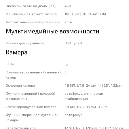
Число пикселей на дюйм (PPI)
458
Максимальная яркость экрана
1000 нит | 2000 нит HBM
Автоматический поворот экрана
есть
Мультимедийные возможности
Разъем для наушников
USB Type-C
Камера
LiDAR
да
Количество основных (тыловых)
3
камер
Основная камера
48 МП, f/1.8, 24 мм, 1/1.28", 1.22µm
Функции основной (тыловой)
автофокус, оптическая
фотокамеры
стабилизация
Сверхширокоугольная камера
48 МП, f/2.2, 13 мм, 0.7µm
Функции сверхширокоугольной
автофокус
камеры
Телефото-камера
12 МП, f/2.8, 120 мм, 1/3.06", 1.12µm