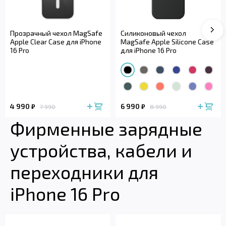
Сле
Прозрачный чехол MagSafe
Силиконовый чехол
Apple Clear Case для iPhone
MagSafe Apple Silicone Case
16 Pro
для iPhone 16 Pro
4 990
6 990
₽
₽
7 990
8 990
Фирменные зарядные
устройства, кабели и
переходники для
iPhone 16 Pro