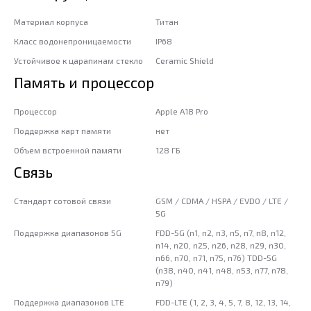
Материал корпуса
Титан
Класс водонепроницаемости
IP68
Устойчивое к царапинам стекло
Ceramic Shield
Память и процессор
Процессор
Apple A18 Pro
Поддержка карт памяти
нет
Объем встроенной памяти
128 ГБ
Связь
Стандарт сотовой связи
GSM / CDMA / HSPA / EVDO / LTE /
5G
Поддержка диапазонов 5G
FDD-5G (n1, n2, n3, n5, n7, n8, n12,
n14, n20, n25, n26, n28, n29, n30,
n66, n70, n71, n75, n76) TDD-5G
(n38, n40, n41, n48, n53, n77, n78,
n79)
Поддержка диапазонов LTE
FDD-LTE (1, 2, 3, 4, 5, 7, 8, 12, 13, 14,