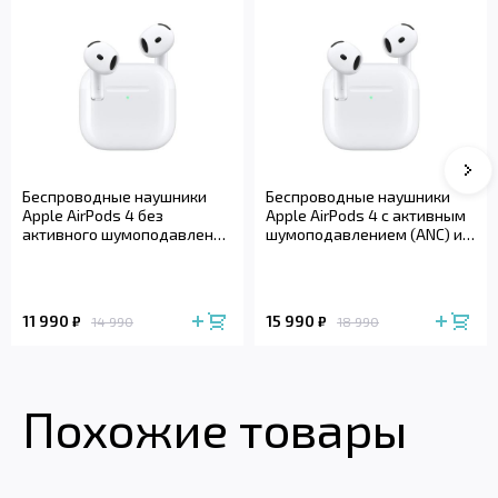
Сле
Беспроводные наушники
Беспроводные наушники
Apple AirPods 4 без
Apple AirPods 4 с активным
активного шумоподавления
шумоподавлением (ANC) и
(2024)
беспроводным зарядным
футляром (2024)
11 990
15 990
₽
₽
14 990
18 990
Похожие товары