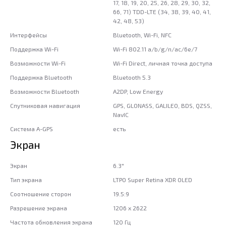
17, 18, 19, 20, 25, 26, 28, 29, 30, 32,
66, 71) TDD-LTE (34, 38, 39, 40, 41,
42, 48, 53)
Интерфейсы
Bluetooth, Wi-Fi, NFC
Поддержка Wi-Fi
Wi-Fi 802.11 a/b/g/n/ac/6e/7
Возможности Wi-Fi
Wi-Fi Direct, личная точка доступа
Поддержка Bluetooth
Bluetooth 5.3
Возможности Bluetooth
A2DP, Low Energy
Спутниковая навигация
GPS, GLONASS, GALILEO, BDS, QZSS,
NavIC
Система A-GPS
есть
Экран
Экран
6.3"
Тип экрана
LTPO Super Retina XDR OLED
Соотношение сторон
19.5:9
Разрешение экрана
1206 x 2622
Частота обновления экрана
120 Гц