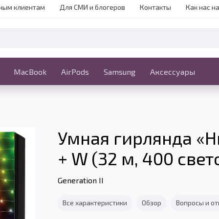
ным клиентам
Для СМИ и блогеров
Контакты
Как нас н
iPhone
MacBook
MacBook
AirPods
Ещё
Samsung
Аксессуары
Умная гирлянда «Ни
+ W (32 м, 400 све
Generation II
Все характеристики
Обзор
Вопросы и о