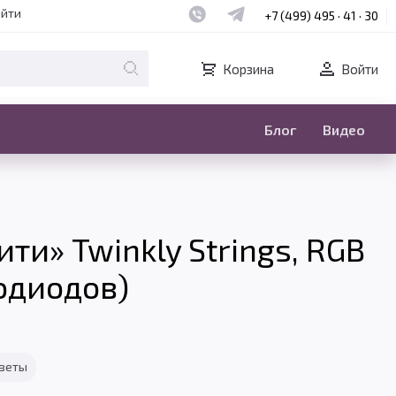
Наш whatsapp
Наш telegram
айти
+7 (499) 495 · 41 · 30
Корзина
Войти
Блог
Видео
ти» Twinkly Strings, RGB
тодиодов)
тветы