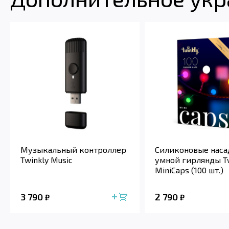
Музыкальный контроллер
Силиконовые наса
Twinkly Music
умной гирлянды T
MiniCaps (100 шт.)
3 790
2 790
₽
₽