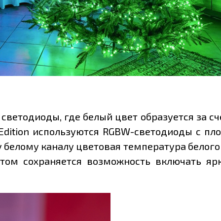
ветодиоды, где белый цвет образуется за счё
 Edition используются RGBW-светодиоды c п
 белому каналу цветовая температура белого 
этом сохраняется возможность включать я