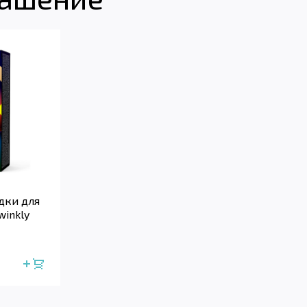
дки для
winkly