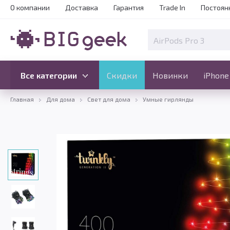
О компании
Доставка
Гарантия
Trade In
Постоян
Скидки
Новинки
Все категории
Все категории
Скидки
Новинки
iPhone
Главная
Для дома
Свет для дома
Умные гирлянды