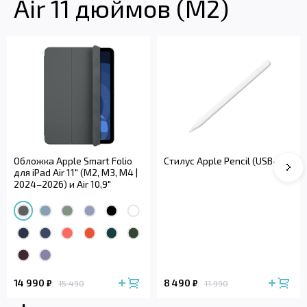
Air 11 дюймов (M2)
Обложка Apple Smart Folio
Стилус Apple Pencil (USB-C)
Сле
для iPad Air 11" (M2, M3, M4 |
2024–2026) и Air 10,9"
14 990
8 490
₽
₽
15 490
11 990