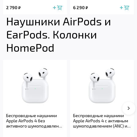
2 790
6 290
₽
₽
Наушники AirPods и
EarPods. Колонки
HomePod
Сле
Беспроводные наушники
Беспроводные наушники
Apple AirPods 4 без
Apple AirPods 4 с активным
активного шумоподавления
шумоподавлением (ANC) и
(2024)
беспроводным зарядным
футляром (2024)