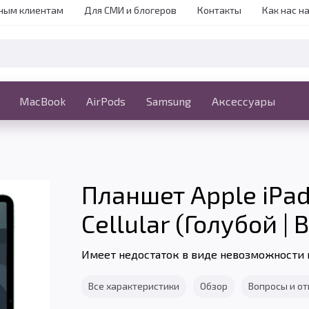
ным клиентам
Для СМИ и блогеров
Контакты
Как нас н
iPhone
MacBook
MacBook
AirPods
Ещё
Samsung
Аксессуары
Планшет Apple iPad A
Cellular (Голубой | 
Имеет недостаток в виде невозможности 
Все характеристики
Обзор
Вопросы и о