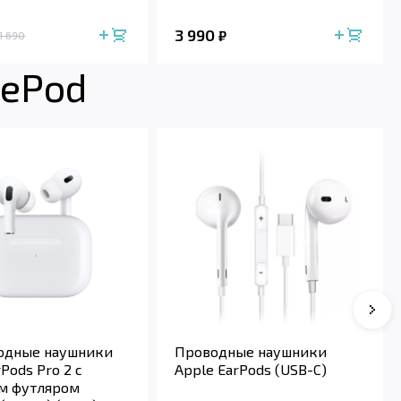
3 990
₽
1 690
mePod
Сле
одные наушники
Проводные наушники
rPods Pro 2 с
Apple EarPods (USB-C)
м футляром