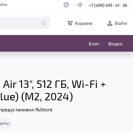
Наш whatsapp
Наш telegram
айти
+7 (499) 495 · 41 · 30
Корзина
Войти
Блог
Видео
ir 13", 512 ГБ, Wi-Fi +
Blue) (M2, 2024)
предустановки RuStore
тветы