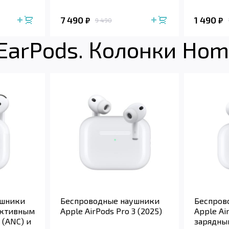
7 490
1 490
₽
₽
9 490
 EarPods. Колонки Ho
ушники
Беспроводные наушники
Беспров
 активным
Apple AirPods Pro 3 (2025)
Apple Ai
(ANC) и
зарядны