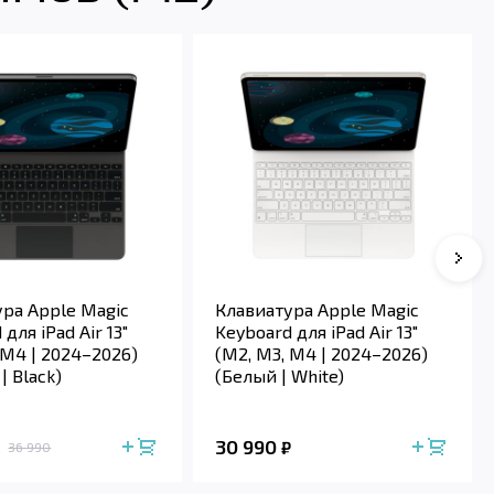
Сле
ра Apple Magic
Клавиатура Apple Magic
для iPad Air 13"
Keyboard для iPad Air 13"
 M4 | 2024–2026)
(M2, M3, M4 | 2024–2026)
| Black)
(Белый | White)
30 990
₽
36 990