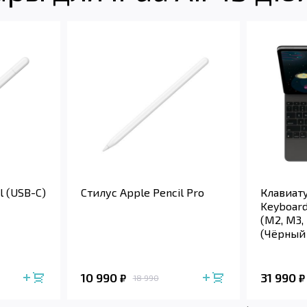
l (USB-C)
Стилус Apple Pencil Pro
Клавиату
Keyboard 
(M2, M3,
(Чёрный 
10 990
31 990
₽
₽
18 990