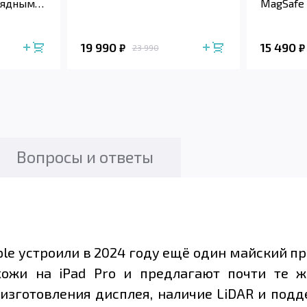
рядным
MagSafe 
19 990
15 490
₽
₽
23 990
Вопросы и ответы
ple устроили в 2024 году ещё один майский п
ожи на iPad Pro и предлагают почти те ж
 изготовления дисплея, наличие LiDAR и под