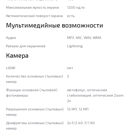
Максимальная яркость экрана
1200 кд/м
Автоматический поворот экрана
есть
Мультимедийные возможности
Аудио
MP3, AAC, WAV, WMA
Разъем для наушников
Lightning
Камера
LiDAR
нет
Количество основных (тыловых)
2
камер
Функции основной (тыловой)
автофокус, оптическая
фотокамеры
стабилизация, оптический Zoom
2x
Разрешения основных (тыловых)
12 МП, 12 МП
камер
Диафрагмы основных (тыловых)
2x F/2.40, F/1.60
камер