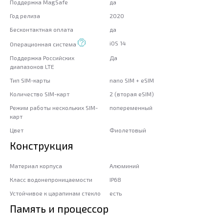
Поддержка MagSafe
да
Год релиза
2020
Бесконтактная оплата
да
iOS 14
Операционная система
Поддержка Российских
Да
диапазонов LTE
Тип SIM-карты
nano SIM + eSIM
Количество SIM-карт
2 (вторая eSIM)
Режим работы нескольких SIM-
попеременный
карт
Цвет
Фиолетовый
Конструкция
Материал корпуса
Алюминий
Класс водонепроницаемости
IP68
Устойчивое к царапинам стекло
есть
Память и процессор