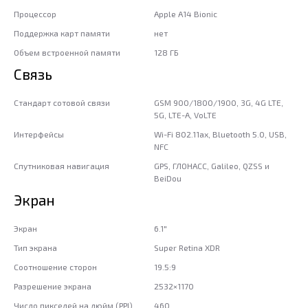
Процессор
Apple A14 Bionic
Поддержка карт памяти
нет
Объем встроенной памяти
128 ГБ
Связь
Стандарт сотовой связи
GSM 900/1800/1900, 3G, 4G LTE,
5G, LTE-A, VoLTE
Интерфейсы
Wi-Fi 802.11ax, Bluetooth 5.0, USB,
NFC
Спутниковая навигация
GPS, ГЛОНАСС, Galileo, QZSS и
BeiDou
Экран
Экран
6.1"
Тип экрана
Super Retina XDR
Соотношение сторон
19.5:9
Разрешение экрана
2532×1170
Число пикселей на дюйм (PPI)
460