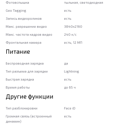
Фотовспышка
тыльная, светодиодная
Geo Tagging
есть
Запись видеороликов
есть
Макс. разрешение видео
3840x2160
Макс. частота кадров видео
240 к/с
Фронтальная камера
есть, 12 МП
Питание
Беспроводная зарядка
да
Тип разъема для зарядки
Lightning
Быстрая зарядка
есть
Время работы
до 65 ч
Другие функции
Тип разблокировки
Face iD
Громкая связь (встроенный
есть
динамик)