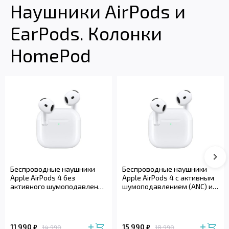
Наушники AirPods и
EarPods. Колонки
HomePod
Сле
Беспроводные наушники
Беспроводные наушники
Apple AirPods 4 без
Apple AirPods 4 с активным
активного шумоподавления
шумоподавлением (ANC) и
(2024)
беспроводным зарядным
футляром (2024)
11 990
15 990
₽
₽
14 990
18 990