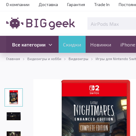
О компании
Доставка
Гарантия
Trade In
Постоян
Скидки
Новинки
Все категории
Все категории
Скидки
Новинки
iPhone
Главная
Видеоигры и хобби
Видеоигры
Игры для Nintendo Swi