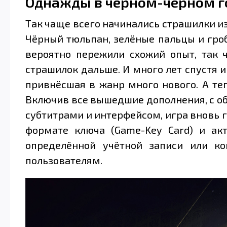
Однажды в чёрном-чёрном 
Так чаще всего начинались страшилки из
Чёрный тюльпан, зелёные пальцы и гроби
вероятно пережили схожий опыт, так 
страшилок дальше. И много лет спустя им
привнёсшая в жанр много нового. А теп
Включив все вышедшие дополнения, с о
субтитрами и интерфейсом, игра вновь 
формате ключа (Game-Key Card) и акт
определённой учётной записи или к
пользователям.