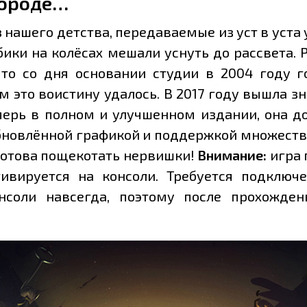
городе…
 нашего детства, передаваемые из уст в уста
ки на колёсах мешали уснуть до рассвета. Р
что со дня основании студии в 2004 году 
 это воистину удалось. В 2017 году вышла зн
ерь в полном и улучшенном издании, она дос
бновлённой графикой и поддержкой множест
готова пощекотать нервишки!
Внимание:
игра 
ивируется на консоли. Требуется подключ
онсоли навсегда, поэтому после прохожде