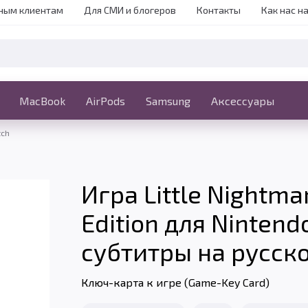
ным клиентам
Для СМИ и блогеров
Контакты
Как нас н
iPhone
MacBook
MacBook
AirPods
Ещё
Samsung
Аксессуары
tch
Игра Little Nightm
Edition для Nintend
субтитры на русск
Ключ-карта к игре (Game-Key Card)