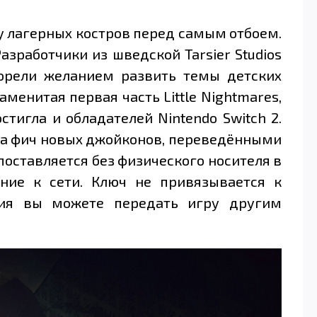
 у лагерных костров перед самым отбоем.
азработчики из шведской Tarsier Studios
горели желанием развить темы детских
аменитая первая часть Little Nightmares,
тигла и обладателей Nintendo Switch 2.
ва фич новых джойконов, переведёнными
поставляется без физического носителя в
ение к сети. Ключ не привязывается к
ния вы можете передать игру другим