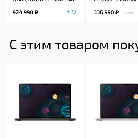
Sil...
Spac...
924 990
336 990
339 990
С этим товаром по