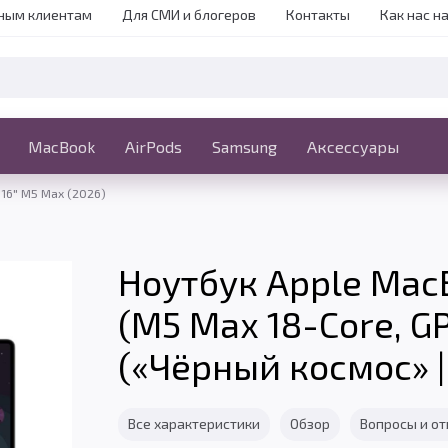
ным клиентам
Для СМИ и блогеров
Контакты
Как нас н
iPhone
MacBook
MacBook
AirPods
Ещё
Samsung
Аксессуары
 16" M5 Max (2026)
Ноутбук Apple Mac
(M5 Max 18-Core, GP
(«Чёрный космос» |
Все характеристики
Обзор
Вопросы и о