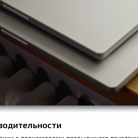
водительности
нии с процессорами предыдущего поколени