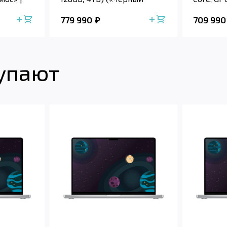
космос» |...
2TB) (...
779 990
709 990
купают