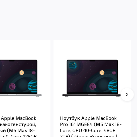
 Apple MacBook
Ноутбук Apple MacBook
с нанотекстурой,
Pro 16" MGEE4 (M5 Max 18-
ый (M5 Max 18-
Core, GPU 40-Core, 48GB,
U 40-Core, 128GB,
2TB) («Чёрный космос» |