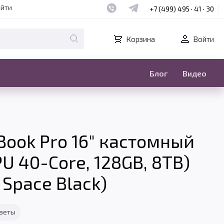
Наш whatsapp
Наш telegram
айти
+7 (499) 495 · 41 · 30
Корзина
Войти
Блог
Видео
Book Pro 16" кастомный
U 40-Core, 128GB, 8TB)
 Space Black)
тветы