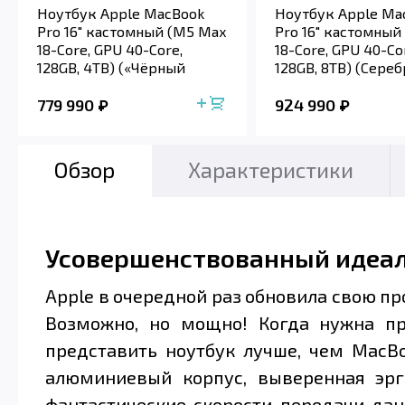
Ноутбук Apple MacBook
Ноутбук Apple Ma
Pro 16" кастомный (M5 Max
Pro 16" кастомный
18-Core, GPU 40-Core,
18-Core, GPU 40-Co
128GB, 4TB) («Чёрный
128GB, 8TB) (Сереб
космос» |...
Sil...
779 990
924 990
Обзор
Характеристики
Усовершенствованный идеа
Apple в очередной раз обновила свою пр
Возможно, но мощно! Когда нужна пр
представить ноутбук лучше, чем MacB
алюминиевый корпус, выверенная эр
фантастические скорости передачи дан