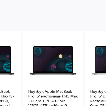
cBook
Ноутбук Apple MacBook
Ноутбук
 Max 18-
Pro 16" кастомный (M5 Max
Pro 16" 
36GB,
18-Core, GPU 40-Core,
кастомн
мос» |
128GB, 4TB) («Чёрный
Core, GP