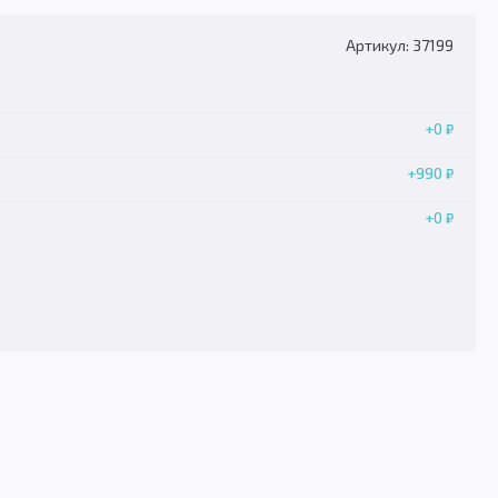
Артикул: 37199
+0
₽
+990
₽
+0
₽