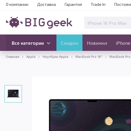
О компании
Доставка
Гарантия
Trade In
Постоян
Скидки
Новинки
Все категории
Все категории
Скидки
Новинки
iPhone
Главная
Apple
Ноутбуки Apple
MacBook Pro 16"
MacBook Pro