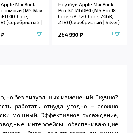
 Apple MacBook
Ноутбук Apple MacBook
 кастомный (M5 Max
Pro 14" MGDP4 (M5 Pro 18-
 GPU 40-Core,
Core, GPU 20-Core, 24GB,
TB) (Серебристый |
2TB) (Серебристый | Silver)
264 990
о, но без визуальных изменений. Скучно?
сть работать откуда угодно – сложно
ески мощный. Эффективное охлаждение,
оводные интерфейсы, обеспечивающие
ивность. Экран радует глаза, динамики