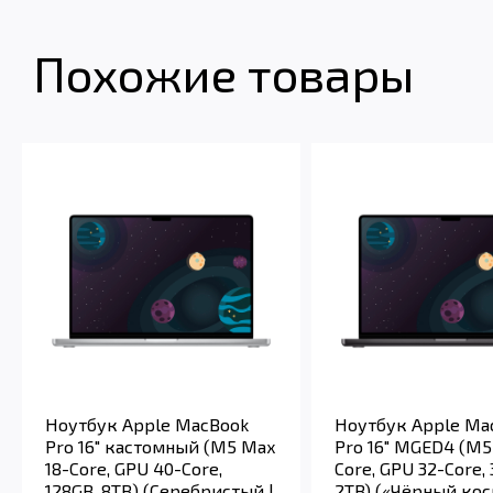
Похожие товары
Ноутбук Apple MacBook
Ноутбук Apple Ma
Pro 16" кастомный (M5 Max
Pro 16" MGED4 (M5
18-Core, GPU 40-Core,
Core, GPU 32-Core, 
128GB, 8TB) (Серебристый |
2TB) («Чёрный кос