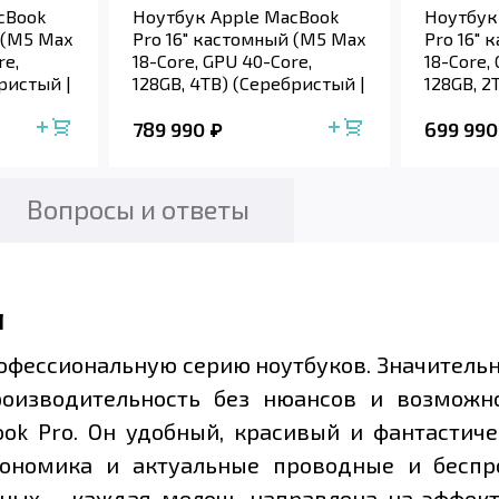
cBook
Ноутбук Apple MacBook
Ноутбук
 (M5 Max
Pro 16" кастомный (M5 Max
Pro 16"
re,
18-Core, GPU 40-Core,
18-Core,
ристый |
128GB, 4TB) (Серебристый |
128GB, 2
Sil...
Sil...
789 990
699 990
Вопросы и ответы
л
офессиональную серию ноутбуков. Значительн
оизводительность без нюансов и возможно
ook Pro. Он удобный, красивый и фантастич
гономика и актуальные проводные и беспр
ных – каждая мелочь направлена на эффект